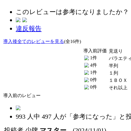
このレビューは参考になりましたか？
違反報告
導入後全てのレビューを見る
(全16件)
導入前評価
見送り
1件
バラエテ
4件
半列
1件
１列
0件
１ＢＯＸ
0件
それ以上
導入前のレビュー
993
人中
497
人が「参考になった」と
投稿者
少牌
マスター
(2024/11/01)