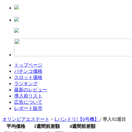
トップページ
パチンコ価格
スロット価格
ランキング
最新のレビュー
導入前リスト
広告について
レポート販売
オリンピアエステート
>
Lバンドリ!【6号機】
/ 導入92週目
平均価格
1週間前差額
4週間前差額