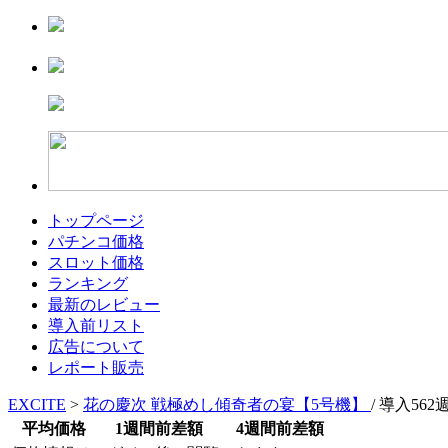
トップページ
パチンコ価格
スロット価格
ランキング
最新のレビュー
導入前リスト
広告について
レポート販売
EXCITE
>
花の慶次 戦極めし傾奇者の宴【5号機】
/ 導入562
平均価格
1週間前差額
4週間前差額