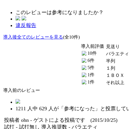
このレビューは参考になりましたか？
違反報告
導入後全てのレビューを見る
(全10件)
導入前評価
見送り
10件
バラエティ
6件
半列
5件
１列
1件
１ＢＯＸ
1件
それ以上
導入前のレビュー
1211
人中
629
人が「参考になった」と投票して
投稿者
ohn
- ゲストによる投稿です (2015/10/25)
試打 -
試打無し
導入推奨数 -
バラエティ