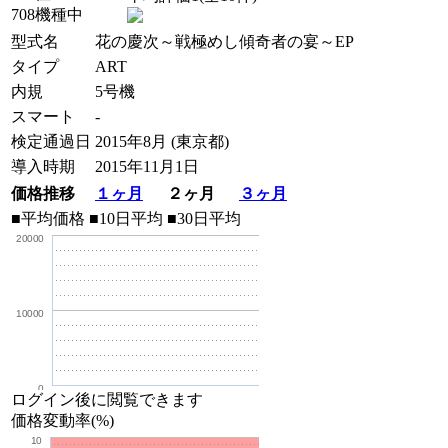
708機種中
型式名
花の慶次～戦極めし傾奇者の宴～EP
タイプ
ART
内規
5号機
スマート
-
検定通過日
2015年8月 (東京都)
導入時期
2015年11月1日
価格推移
１ヶ月
２ヶ月
３ヶ月
■平均価格
■10日平均
■30日平均
20000
10000
0
ログイン後に閲覧できます
価格変動率(%)
10