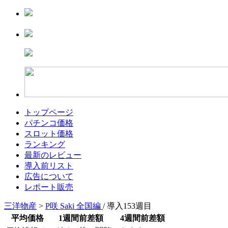
トップページ
パチンコ価格
スロット価格
ランキング
最新のレビュー
導入前リスト
広告について
レポート販売
三洋物産
>
P咲 Saki 全国編
/ 導入153週目
平均価格
1週間前差額
4週間前差額