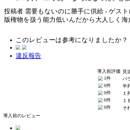
投稿者
需要もないのに勝手に供給
- ゲストに
版権物を扱う能力低いんだから大人しく海
このレビューは参考になりましたか？
違反報告
導入前評価
見
1件
バ
0件
半
0件
１
0件
１
0件
そ
導入前のレビュー