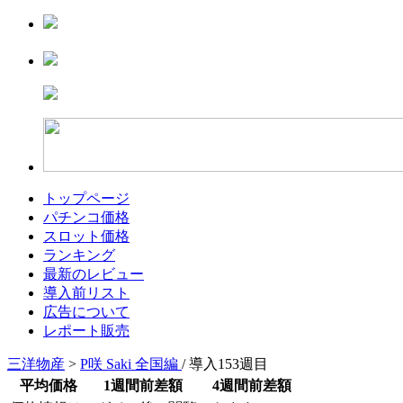
トップページ
パチンコ価格
スロット価格
ランキング
最新のレビュー
導入前リスト
広告について
レポート販売
三洋物産
>
P咲 Saki 全国編
/ 導入153週目
平均価格
1週間前差額
4週間前差額