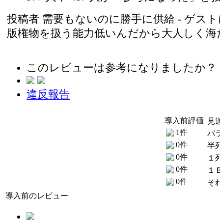
投稿者
需要もないのに勝手に供給
- ゲストに
版権物を扱う能力低いんだから大人しく海
このレビューは参考になりましたか？
違反報告
導入前評価
見
1件
バ
0件
半
0件
１
0件
１
0件
そ
導入前のレビュー