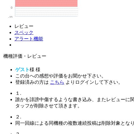
0
-10
レビュー
スペック
アラート機能
機種評価・レビュー
ゲスト
様
様
この台への感想や評価をお聞かせ下さい。
登録済みの方は
こちら
よりログインして下さい。
１.
誰かを誹謗中傷するような書き込み、またレビューに
タッフが削除させて頂きます。
２.
同一回線による同機種の複数連続投稿は削除対象とな