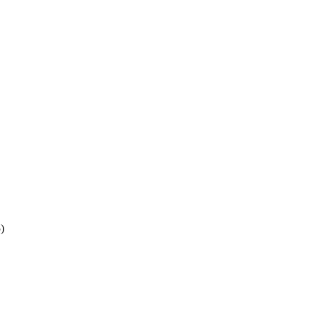
。
。
)