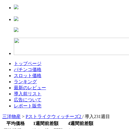
トップページ
パチンコ価格
スロット価格
ランキング
最新のレビュー
導入前リスト
広告について
レポート販売
三洋物産
>
Pストライクウィッチーズ2
/ 導入231週目
平均価格
1週間前差額
4週間前差額