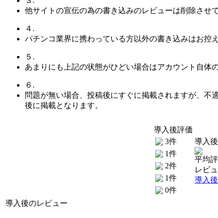
３.
他サイトの宣伝の為の書き込みのレビューは削除させ
４.
パチンコ業界に携わっている方以外の書き込みはお控
５.
あまりにも上記の状態がひどい場合はアカウント自体
６.
問題が無い場合、投稿後にすぐに掲載されますが、不
後に掲載となります。
導入後評価
3件
導入後
1件
平均評価
2件
レビュ
1件
導入後
0件
導入後のレビュー