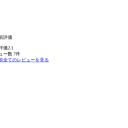
前評価
価2.1
ュー数 7件
前全てのレビューを見る
。