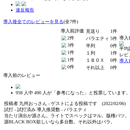
違反報告
導入後全てのレビューを見る
(全7件)
導入前評価
見送り
1件
2件
導入
バラエティ
5件
3件
半列
0件
平均評
1件
１列
1件
レビ
1件
１ＢＯＸ
0件
導入
0件
それ以上
0件
導入前のレビュー
958
人中
490
人が「参考になった」と投票しています
投稿者
九州おっさん
- ゲストによる投稿です (2022/02/06)
試打 -
試打済み
導入推奨数 -
バラエティ
当たり演出が源さん。ライトでスペックはマル。版権バツ。
源BLACK BOX欲しいなら多台数。それ以外はバラ。