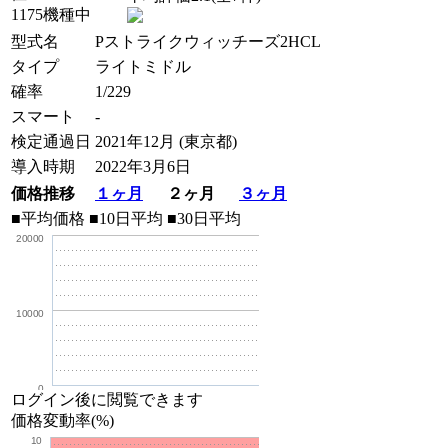
1175機種中
型式名
Pストライクウィッチーズ2HCL
タイプ
ライトミドル
確率
1/229
スマート
-
検定通過日
2021年12月 (東京都)
導入時期
2022年3月6日
価格推移
１ヶ月
２ヶ月
３ヶ月
■平均価格
■10日平均
■30日平均
20000
10000
0
ログイン後に閲覧できます
価格変動率(%)
10