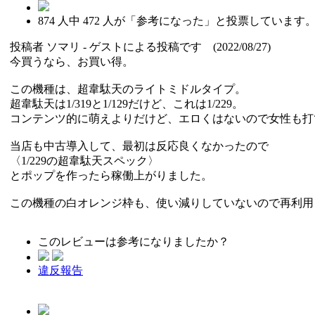
874
人中
472
人が「参考になった」と投票しています
投稿者
ソマリ
- ゲストによる投稿です (2022/08/27)
今買うなら、お買い得。
この機種は、超韋駄天のライトミドルタイプ。
超韋駄天は1/319と1/129だけど、これは1/229。
コンテンツ的に萌えよりだけど、エロくはないので女性も打
当店も中古導入して、最初は反応良くなかったので
〈1/229の超韋駄天スペック〉
とポップを作ったら稼働上がりました。
この機種の白オレンジ枠も、使い減りしていないので再利用
このレビューは参考になりましたか？
違反報告