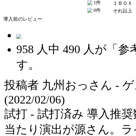
1件
１ＢＯＸ
0件
それ以上
導入前のレビュー
958
人中
490
人が「参
す。
投稿者
九州おっさん
- 
(2022/02/06)
試打 -
試打済み
導入推奨数
当たり演出が源さん。ラ