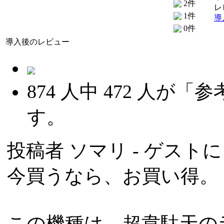
2件
レ
1件
導
0件
導入後のレビュー
874
人中
472
人が「参
す。
投稿者
ソマリ
- ゲストによ
今買うなら、お買い得。
この機種は、超韋駄天の