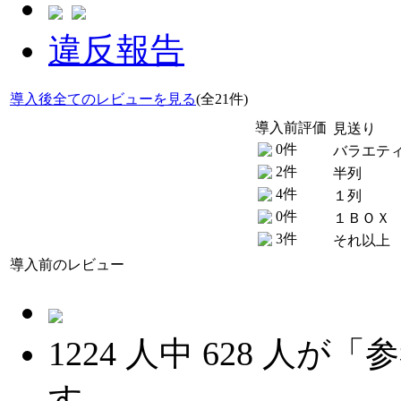
違反報告
導入後全てのレビューを見る
(全21件)
導入前評価
見送り
0件
バラエテ
2件
半列
4件
１列
0件
１ＢＯＸ
3件
それ以上
導入前のレビュー
1224
人中
628
人が「参
す。