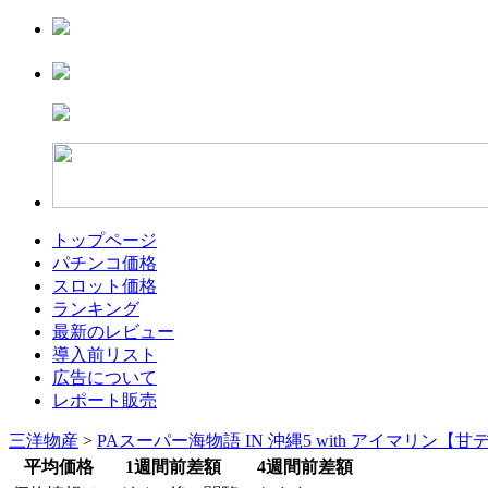
トップページ
パチンコ価格
スロット価格
ランキング
最新のレビュー
導入前リスト
広告について
レポート販売
三洋物産
>
PAスーパー海物語 IN 沖縄5 with アイマリン【
平均価格
1週間前差額
4週間前差額