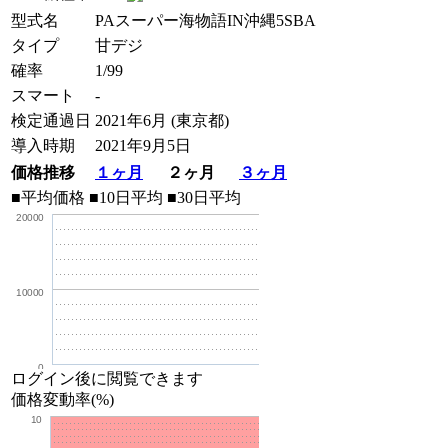
型式名
PAスーパー海物語IN沖縄5SBA
タイプ
甘デジ
確率
1/99
スマート
-
検定通過日
2021年6月 (東京都)
導入時期
2021年9月5日
価格推移
１ヶ月
２ヶ月
３ヶ月
■平均価格
■10日平均
■30日平均
20000
10000
0
ログイン後に閲覧できます
価格変動率(%)
10