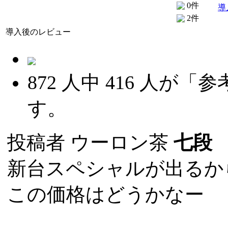
0件
導
2件
導入後のレビュー
872
人中
416
人が「参
す。
投稿者
ウーロン茶
七段
(
新台スペシャルが出るか
この価格はどうかなー