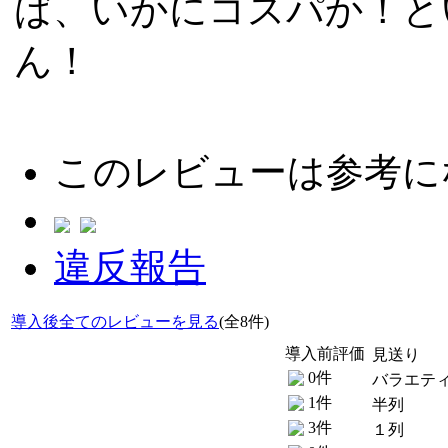
ば、いかにコスパか！と
ん！
このレビューは参考に
違反報告
導入後全てのレビューを見る
(全8件)
導入前評価
見送り
0件
バラエテ
1件
半列
3件
１列