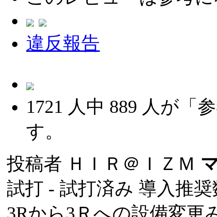
違反報告
1721
人中
889
人が「参
す。
投稿者
ＨＩＲ＠ＩＺＭ
試打 -
試打済み
導入推奨数
3Rから3Ｒへの設備変更