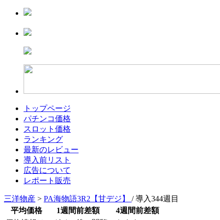
トップページ
パチンコ価格
スロット価格
ランキング
最新のレビュー
導入前リスト
広告について
レポート販売
三洋物産
>
PA海物語3R2【甘デジ】
/ 導入344週目
平均価格
1週間前差額
4週間前差額