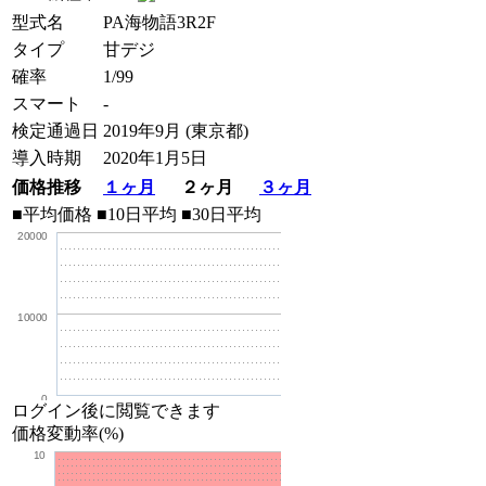
型式名
PA海物語3R2F
タイプ
甘デジ
確率
1/99
スマート
-
検定通過日
2019年9月 (東京都)
導入時期
2020年1月5日
価格推移
１ヶ月
２ヶ月
３ヶ月
■平均価格
■10日平均
■30日平均
20000
10000
0
ログイン後に閲覧できます
価格変動率(%)
10