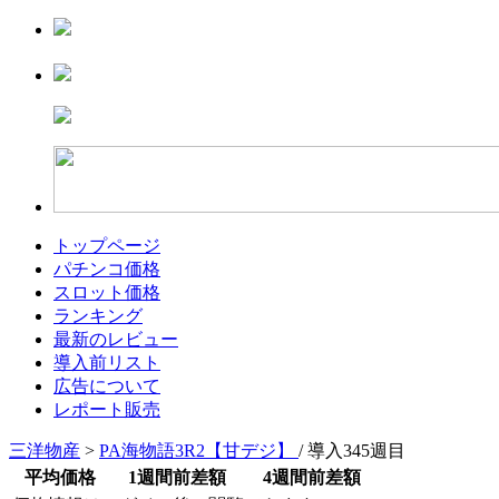
トップページ
パチンコ価格
スロット価格
ランキング
最新のレビュー
導入前リスト
広告について
レポート販売
三洋物産
>
PA海物語3R2【甘デジ】
/ 導入345週目
平均価格
1週間前差額
4週間前差額