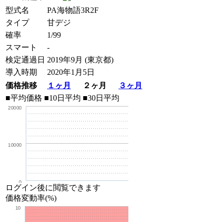
型式名
PA海物語3R2F
タイプ
甘デジ
確率
1/99
スマート
-
検定通過日
2019年9月 (東京都)
導入時期
2020年1月5日
価格推移
１ヶ月
２ヶ月
３ヶ月
■平均価格
■10日平均
■30日平均
20000
10000
0
ログイン後に閲覧できます
価格変動率(%)
10