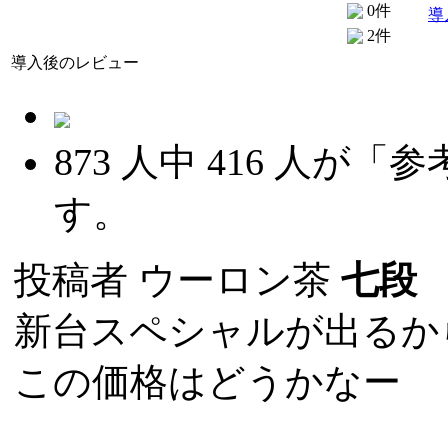
0件
導
2件
導入後のレビュー
873
人中
416
人が「参
す。
投稿者
ウーロン茶
七段
(
新台スペシャルが出るか
この価格はどうかなー