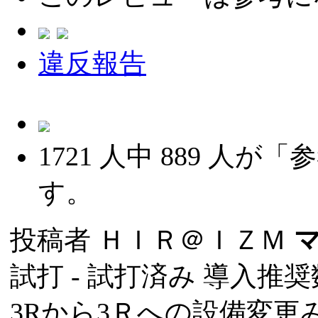
違反報告
1721
人中
889
人が「参
す。
投稿者
ＨＩＲ＠ＩＺＭ
試打 -
試打済み
導入推奨数
3Rから3Ｒへの設備変更