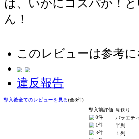
ば、いかにコスパか！と
ん！
このレビューは参考に
違反報告
導入後全てのレビューを見る
(全8件)
導入前評価
見送り
0件
バラエテ
1件
半列
3件
１列