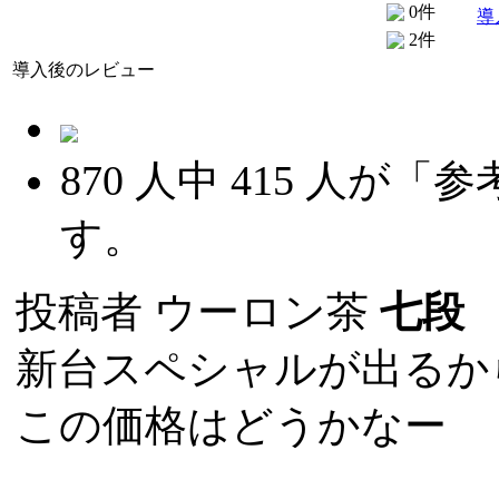
0件
導
2件
導入後のレビュー
870
人中
415
人が「参
す。
投稿者
ウーロン茶
七段
(
新台スペシャルが出るか
この価格はどうかなー