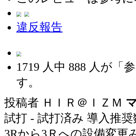
違反報告
1719
人中
888
人が「参
す。
投稿者
ＨＩＲ＠ＩＺＭ
試打 -
試打済み
導入推奨数
3Rから3Ｒへの設備変更