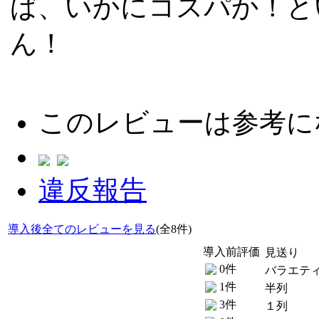
ば、いかにコスパか！と
ん！
このレビューは参考に
違反報告
導入後全てのレビューを見る
(全8件)
導入前評価
見送り
0件
バラエテ
1件
半列
3件
１列