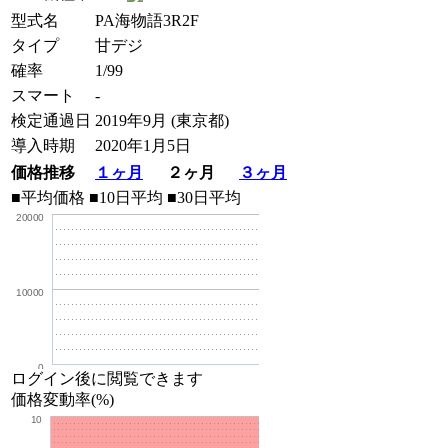
型式名
PA海物語3R2F
タイプ
甘デジ
確率
1/99
スマート
-
検定通過日
2019年9月 (東京都)
導入時期
2020年1月5日
価格推移
１ヶ月
２ヶ月
３ヶ月
■平均価格
■10日平均
■30日平均
20000
10000
0
ログイン後に閲覧できます
価格変動率(%)
10