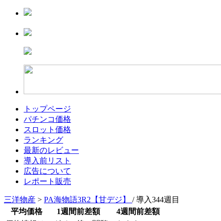
トップページ
パチンコ価格
スロット価格
ランキング
最新のレビュー
導入前リスト
広告について
レポート販売
三洋物産
>
PA海物語3R2【甘デジ】
/ 導入344週目
平均価格
1週間前差額
4週間前差額