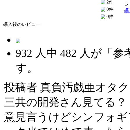
2件
レ
0件
導
0件
導入後のレビュー
932
人中
482
人が「参
す。
投稿者
真負汚戯亜オタク
三共の開発さん見てる？
意見言うけどシンフォギ