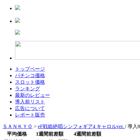
トップページ
パチンコ価格
スロット価格
ランキング
最新のレビュー
導入前リスト
広告について
レポート販売
ＳＡＮＫＹＯ
>
eF戦姫絶唱シンフォギア4 キャロルver.
/ 導入
平均価格
1週間前差額
4週間前差額