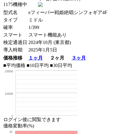
1175機種中
型式名
eフィーバー戦姫絶唱シンフォギア4F
タイプ
ミドル
確率
1/399
スマート
スマート機能あり
検定通過日
2024年10月 (東京都)
導入時期
2025年1月5日
価格推移
１ヶ月
２ヶ月
３ヶ月
■平均価格
■10日平均
■30日平均
20000
10000
0
ログイン後に閲覧できます
価格変動率(%)
10