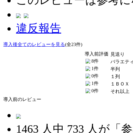
違反報告
導入後全てのレビューを見る
(全23件)
導入前評価
見送り
8件
バラエテ
1件
半列
0件
１列
1件
１ＢＯＸ
0件
それ以上
導入前のレビュー
1463
人中
733
人が「参