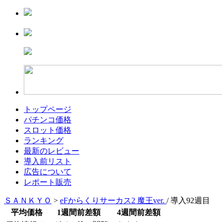
トップページ
パチンコ価格
スロット価格
ランキング
最新のレビュー
導入前リスト
広告について
レポート販売
ＳＡＮＫＹＯ
>
eFからくりサーカス2 魔王ver.
/ 導入92週目
平均価格
1週間前差額
4週間前差額