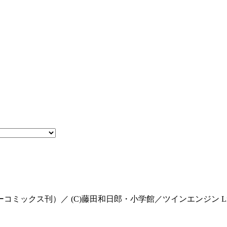
 (C)藤田和日郎・小学館／ツインエンジン Licensed by Son