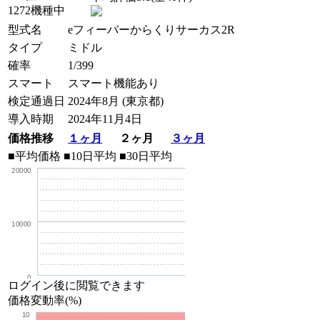
1272機種中
型式名
eフィーバーからくりサーカス2R
タイプ
ミドル
確率
1/399
スマート
スマート機能あり
検定通過日
2024年8月 (東京都)
導入時期
2024年11月4日
価格推移
１ヶ月
２ヶ月
３ヶ月
■平均価格
■10日平均
■30日平均
20000
10000
0
ログイン後に閲覧できます
価格変動率(%)
10