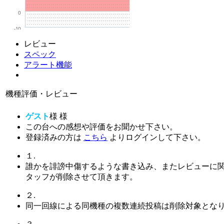
0
-10
レビュー
スペック
アラート機能
機種評価・レビュー
ゲスト
様
様
この台への感想や評価をお聞かせ下さい。
登録済みの方は
こちら
よりログインして下さい。
１.
誰かを誹謗中傷するような書き込み、またレビューに
タッフが削除させて頂きます。
２.
同一回線による同機種の複数連続投稿は削除対象とな