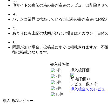
３.
他サイトの宣伝の為の書き込みのレビューは削除させ
４.
パチンコ業界に携わっている方以外の書き込みはお控
５.
あまりにも上記の状態がひどい場合はアカウント自体
６.
問題が無い場合、投稿後にすぐに掲載されますが、不
後に掲載となります。
導入後評価
8件
導入後評価
7件
平均評価3.1
6件
レビュー数 40件
9件
導入後全てのレビュ
10件
導入後のレビュー