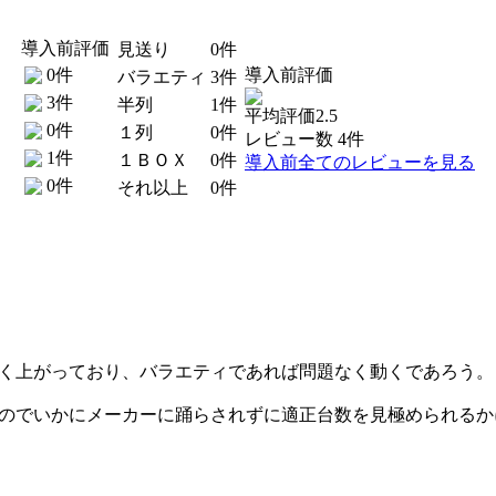
導入前評価
見送り
0件
0件
導入前評価
バラエティ
3件
3件
半列
1件
平均評価2.5
0件
１列
0件
レビュー数 4件
1件
１ＢＯＸ
0件
導入前全てのレビューを見る
0件
それ以上
0件
。
く上がっており、バラエティであれば問題なく動くであろう。
のでいかにメーカーに踊らされずに適正台数を見極められるか