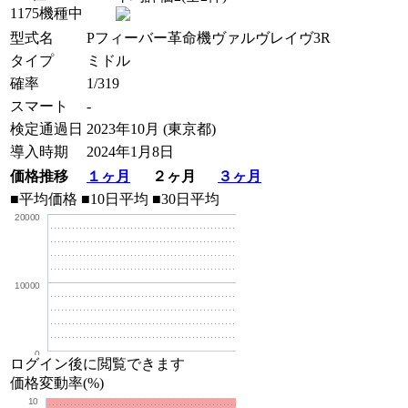
1175機種中
型式名
Pフィーバー革命機ヴァルヴレイヴ3R
タイプ
ミドル
確率
1/319
スマート
-
検定通過日
2023年10月 (東京都)
導入時期
2024年1月8日
価格推移
１ヶ月
２ヶ月
３ヶ月
■平均価格
■10日平均
■30日平均
20000
10000
0
ログイン後に閲覧できます
価格変動率(%)
10