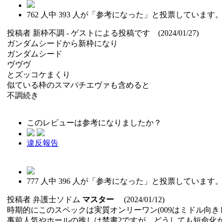
762
人中
393
人が「参考になった」と投票しています
投稿者
新枠不調
- ゲストによる投稿です (2024/01/27)
ガンダムシードから新枠になり
ガンダムシード
ヴヴヴ
とズッコケまくり
似ている枠のスマパチエヴァも含めると
不調続き
このレビューは参考になりましたか？
違反報告
777
人中
396
人が「参考になった」と投票しています
投稿者
弁護士ソドム
マスター
(2024/01/12)
時期的にこのスペックは実質オンリーワン(009はミドル向き
事前人気やホールの推しは禁書2ですが、どうしても短命化