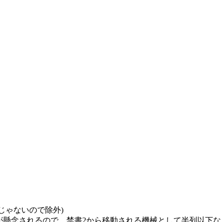
。
。
じゃないので除外)
が懸念されるので、禁書2から移動される機械として半列以下な