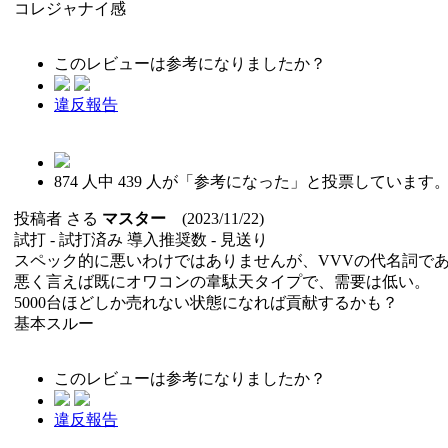
コレジャナイ感
このレビューは参考になりましたか？
違反報告
874
人中
439
人が「参考になった」と投票しています
投稿者
さる
マスター
(2023/11/22)
試打 -
試打済み
導入推奨数 -
見送り
スペック的に悪いわけではありませんが、VVVの代名詞で
悪く言えば既にオワコンの韋駄天タイプで、需要は低い。
5000台ほどしか売れない状態になれば貢献するかも？
基本スルー
このレビューは参考になりましたか？
違反報告