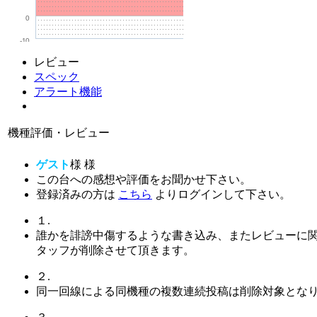
0
-10
レビュー
スペック
アラート機能
機種評価・レビュー
ゲスト
様
様
この台への感想や評価をお聞かせ下さい。
登録済みの方は
こちら
よりログインして下さい。
１.
誰かを誹謗中傷するような書き込み、またレビューに
タッフが削除させて頂きます。
２.
同一回線による同機種の複数連続投稿は削除対象とな