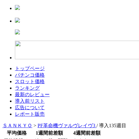
トップページ
パチンコ価格
スロット価格
ランキング
最新のレビュー
導入前リスト
広告について
レポート販売
ＳＡＮＫＹＯ
>
PF革命機ヴァルヴレイヴ3
/ 導入135週目
平均価格
1週間前差額
4週間前差額