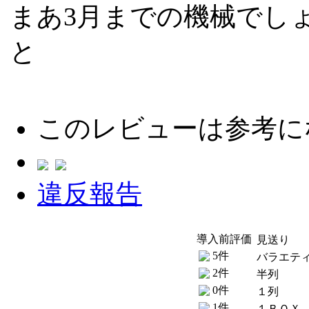
まあ3月までの機械でし
と
このレビューは参考に
違反報告
導入前評価
見送り
5件
バラエテ
2件
半列
0件
１列
1件
１ＢＯＸ