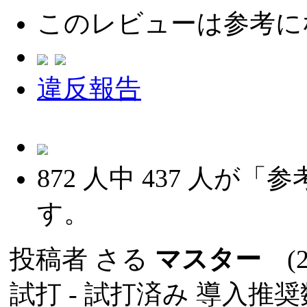
このレビューは参考に
違反報告
872
人中
437
人が「参
す。
投稿者
さる
マスター
(20
試打 -
試打済み
導入推奨数