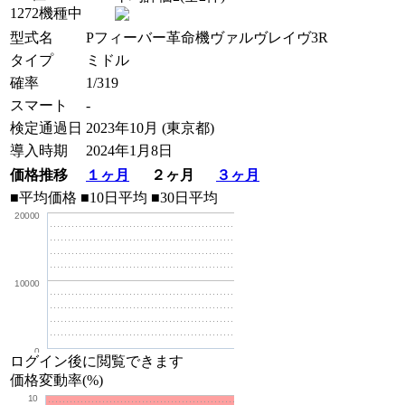
1272機種中
型式名
Pフィーバー革命機ヴァルヴレイヴ3R
タイプ
ミドル
確率
1/319
スマート
-
検定通過日
2023年10月 (東京都)
導入時期
2024年1月8日
価格推移
１ヶ月
２ヶ月
３ヶ月
■平均価格
■10日平均
■30日平均
20000
10000
0
ログイン後に閲覧できます
価格変動率(%)
10