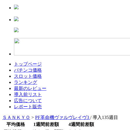
トップページ
パチンコ価格
スロット価格
ランキング
最新のレビュー
導入前リスト
広告について
レポート販売
ＳＡＮＫＹＯ
>
PF革命機ヴァルヴレイヴ3
/ 導入135週目
平均価格
1週間前差額
4週間前差額