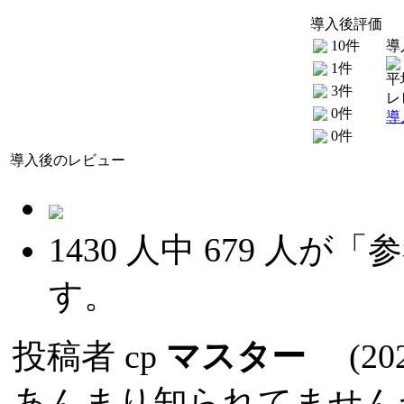
導入後評価
10件
導
1件
平
3件
レ
0件
導
0件
導入後のレビュー
1430
人中
679
人が「参
す。
投稿者
cp
マスター
(2024
あんまり知られてません