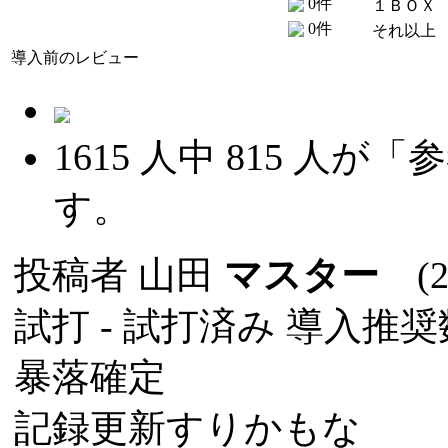
0件
１ＢＯＸ
0件
それ以上
導入前のレビュー
1615
人中
815
人が「参
す。
投稿者
山田
マスター
(20
試打 -
試打済み
導入推奨数
暴落確定
記録更新すりかもな