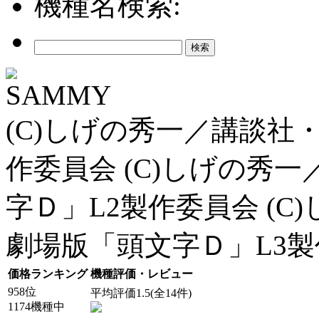
機種名検索:
SAMMY
(C)しげの秀一／講談社・
作委員会 (C)しげの秀一
字Ｄ」L2製作委員会 (C
劇場版「頭文字Ｄ」L3
価格ランキング
機種評価・レビュー
958位
平均評価1.5(全14件)
1174機種中