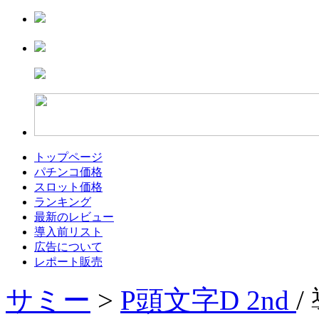
トップページ
パチンコ価格
スロット価格
ランキング
最新のレビュー
導入前リスト
広告について
レポート販売
サミー
>
P頭文字D 2nd
/