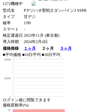
1272機種中
型式名
Pデジハネ聖戦士ダンバイン2 SSPB
タイプ
甘デジ
確率
1/99
スマート
-
検定通過日
2023年11月 (東京都)
導入時期
2024年2月4日
価格推移
１ヶ月
２ヶ月
３ヶ月
■平均価格
■10日平均
■30日平均
20000
10000
0
ログイン後に閲覧できます
価格変動率(%)
10