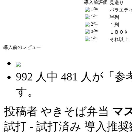
導入前評価
見送り
1件
バラエテ
1件
半列
2件
１列
0件
１ＢＯＸ
1件
それ以上
導入前のレビュー
992
人中
481
人が「参
す。
投稿者
やきそば弁当
マ
試打 -
試打済み
導入推奨数