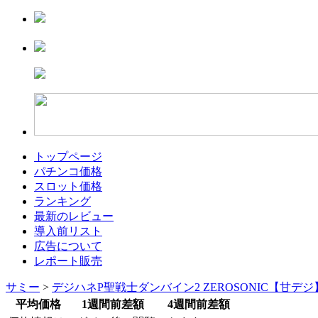
トップページ
パチンコ価格
スロット価格
ランキング
最新のレビュー
導入前リスト
広告について
レポート販売
サミー
>
デジハネP聖戦士ダンバイン2 ZEROSONIC【甘デ
平均価格
1週間前差額
4週間前差額