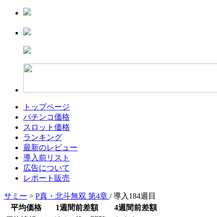
トップページ
パチンコ価格
スロット価格
ランキング
最新のレビュー
導入前リスト
広告について
レポート販売
サミー
>
P真・北斗無双 第4章
/ 導入184週目
平均価格
1週間前差額
4週間前差額