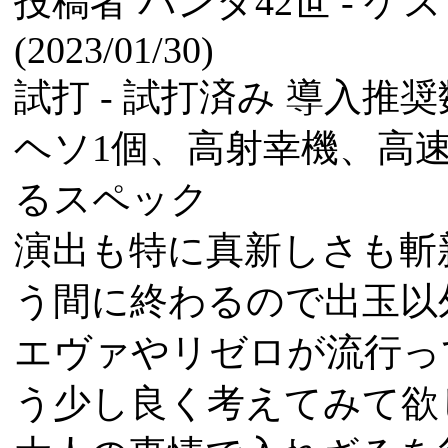
投稿者
パンダ42世
- ゲ
(2023/01/30)
試打 -
試打済み
導入推奨数
ヘソ1個、高射幸機、高
るスペック
演出も特に真新しさも斬
う間に終わるので出玉以
エヴァやリゼロが流行っ
う少し良く考えてみて欲