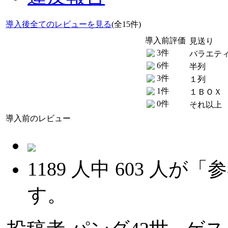
導入後全てのレビューを見る
(全15件)
導入前評価
見送り
3件
バラエテ
6件
半列
3件
１列
1件
１ＢＯＸ
0件
それ以上
導入前のレビュー
1189
人中
603
人が「参
す。