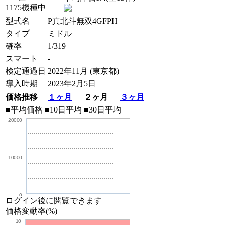
1175機種中
型式名
P真北斗無双4GFPH
タイプ
ミドル
確率
1/319
スマート
-
検定通過日
2022年11月 (東京都)
導入時期
2023年2月5日
価格推移
１ヶ月
２ヶ月
３ヶ月
■平均価格
■10日平均
■30日平均
20000
10000
0
ログイン後に閲覧できます
価格変動率(%)
10