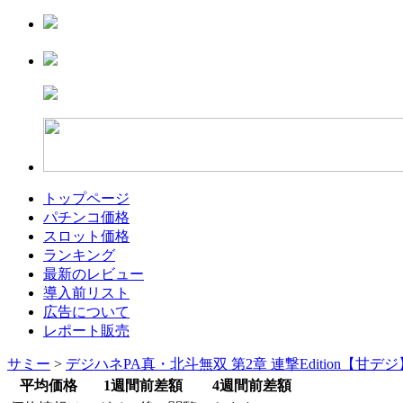
トップページ
パチンコ価格
スロット価格
ランキング
最新のレビュー
導入前リスト
広告について
レポート販売
サミー
>
デジハネPA真・北斗無双 第2章 連撃Edition【甘デ
平均価格
1週間前差額
4週間前差額