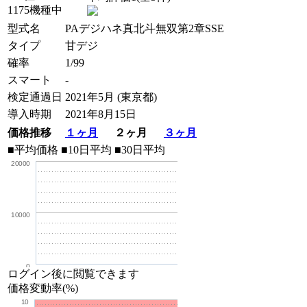
1175機種中
型式名
PAデジハネ真北斗無双第2章SSE
タイプ
甘デジ
確率
1/99
スマート
-
検定通過日
2021年5月 (東京都)
導入時期
2021年8月15日
価格推移
１ヶ月
２ヶ月
３ヶ月
■平均価格
■10日平均
■30日平均
20000
10000
0
ログイン後に閲覧できます
価格変動率(%)
10