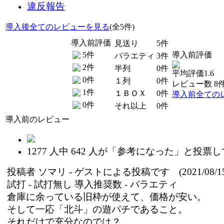
違反報告
導入後全てのレビューを見る
(全5件)
導入前評価
見送り
5件
5件
導入前評価
バラエティ
3件
2件
半列
0件
平均評価1.6
0件
１列
0件
レビュー数 8
1件
１ＢＯＸ
0件
導入前全ての
0件
それ以上
0件
導入前のレビュー
1277
人中
642
人が「参考になった」と投票し
投稿者
ソマリ
- ゲストによる投稿です (2021/08/15
試打 -
試打無し
導入推奨数 -
バラエティ
倉庫に余っている旧枠が使えて、価格が安い。
そして一応「北斗」の遊パチであること。
それだけで充分なのでは？