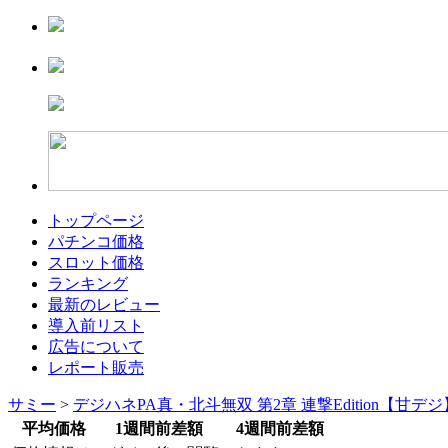
トップページ
パチンコ価格
スロット価格
ランキング
最新のレビュー
導入前リスト
広告について
レポート販売
サミー
>
デジハネPA真・北斗無双 第2章 連撃Edition【甘デ
平均価格
1週間前差額
4週間前差額