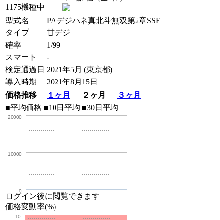
1175機種中
型式名
PAデジハネ真北斗無双第2章SSE
タイプ
甘デジ
確率
1/99
スマート
-
検定通過日
2021年5月 (東京都)
導入時期
2021年8月15日
価格推移
１ヶ月
２ヶ月
３ヶ月
■平均価格
■10日平均
■30日平均
20000
10000
0
ログイン後に閲覧できます
価格変動率(%)
10