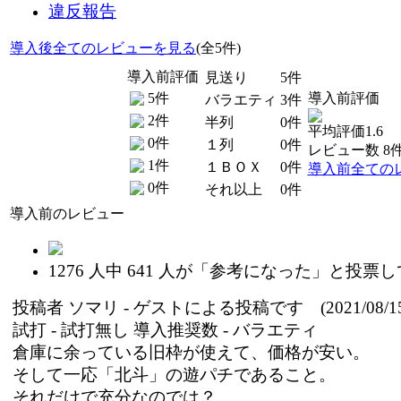
違反報告
導入後全てのレビューを見る
(全5件)
導入前評価
見送り
5件
5件
導入前評価
バラエティ
3件
2件
半列
0件
平均評価1.6
0件
１列
0件
レビュー数 8
1件
１ＢＯＸ
0件
導入前全ての
0件
それ以上
0件
導入前のレビュー
1276
人中
641
人が「参考になった」と投票し
投稿者
ソマリ
- ゲストによる投稿です (2021/08/15
試打 -
試打無し
導入推奨数 -
バラエティ
倉庫に余っている旧枠が使えて、価格が安い。
そして一応「北斗」の遊パチであること。
それだけで充分なのでは？