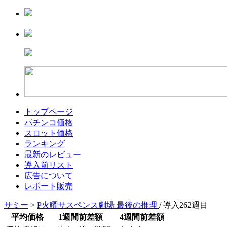
トップページ
パチンコ価格
スロット価格
ランキング
最新のレビュー
導入前リスト
広告について
レポート販売
サミー
>
P火曜サスペンス劇場 最後の推理
/ 導入262週目
平均価格
1週間前差額
4週間前差額