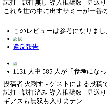
試打 -
試打無し
導入推奨数 -
見送り
これを世の中に出すサミーが一番
このレビューは参考になりまし
違反報告
1131
人中
585
人が「参考になっ
投稿者
火刺す
- ゲストによる投稿です 
試打 -
試打済み
導入推奨数 -
見送り
ギアスも無双も入りまテン