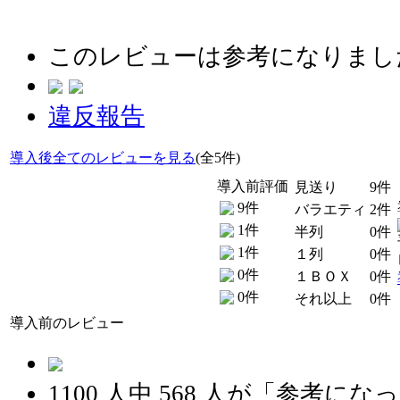
このレビューは参考になりまし
違反報告
導入後全てのレビューを見る
(全5件)
導入前評価
見送り
9件
9件
バラエティ
2件
1件
半列
0件
1件
１列
0件
0件
１ＢＯＸ
0件
0件
それ以上
0件
導入前のレビュー
1100
人中
568
人が「参考になっ