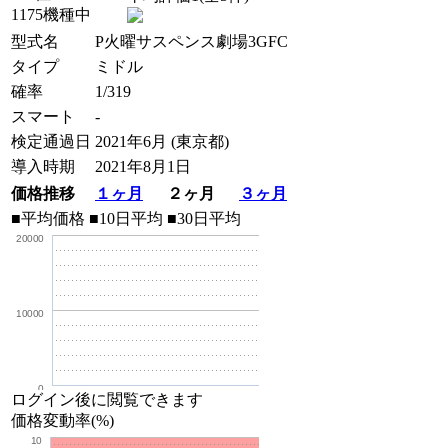
1175機種中
型式名
P火曜サスペンス劇場3GFC
タイプ
ミドル
確率
1/319
スマート
-
検定通過日
2021年6月 (東京都)
導入時期
2021年8月1日
価格推移
１ヶ月
２ヶ月
３ヶ月
■平均価格
■10日平均
■30日平均
20000
10000
0
ログイン後に閲覧できます
価格変動率(%)
10