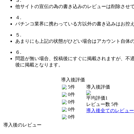
３.
他サイトの宣伝の為の書き込みのレビューは削除させ
４.
パチンコ業界に携わっている方以外の書き込みはお控
５.
あまりにも上記の状態がひどい場合はアカウント自体
６.
問題が無い場合、投稿後にすぐに掲載されますが、不
後に掲載となります。
導入後評価
5件
導入後評価
0件
平均評価1
0件
レビュー数 5件
0件
導入後全てのレビュー
0件
導入後のレビュー