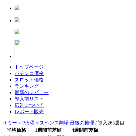
トップページ
パチンコ価格
スロット価格
ランキング
最新のレビュー
導入前リスト
広告について
レポート販売
サミー
>
P火曜サスペンス劇場 最後の推理
/ 導入263週目
平均価格
1週間前差額
4週間前差額