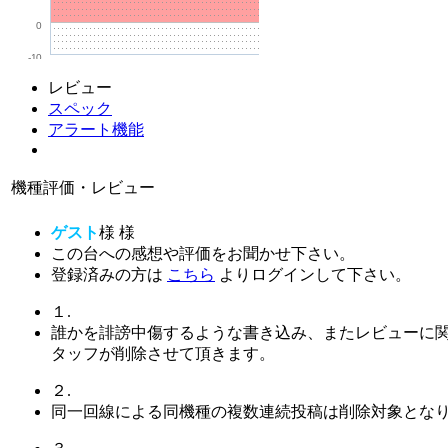
0
-10
レビュー
スペック
アラート機能
機種評価・レビュー
ゲスト
様
様
この台への感想や評価をお聞かせ下さい。
登録済みの方は
こちら
よりログインして下さい。
１.
誰かを誹謗中傷するような書き込み、またレビューに
タッフが削除させて頂きます。
２.
同一回線による同機種の複数連続投稿は削除対象とな