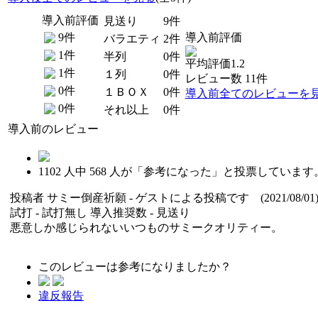
導入前評価
見送り
9件
9件
導入前評価
バラエティ
2件
1件
半列
0件
平均評価1.2
1件
１列
0件
レビュー数 11件
0件
１ＢＯＸ
0件
導入前全てのレビューを
0件
それ以上
0件
導入前のレビュー
1102
人中
568
人が「参考になった」と投票しています
投稿者
サミー倒産祈願
- ゲストによる投稿です (2021/08/01
試打 -
試打無し
導入推奨数 -
見送り
悪意しか感じられないいつものサミークオリティー。
このレビューは参考になりましたか？
違反報告