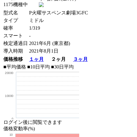
1175機種中
型式名
P火曜サスペンス劇場3GFC
タイプ
ミドル
確率
1/319
スマート
-
検定通過日
2021年6月 (東京都)
導入時期
2021年8月1日
価格推移
１ヶ月
２ヶ月
３ヶ月
■平均価格
■10日平均
■30日平均
20000
10000
0
ログイン後に閲覧できます
価格変動率(%)
10