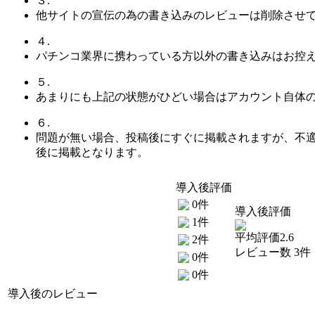
３.
他サイトの宣伝の為の書き込みのレビューは削除させ
４.
パチンコ業界に携わっている方以外の書き込みはお控
５.
あまりにも上記の状態がひどい場合はアカウント自体
６.
問題が無い場合、投稿後にすぐに掲載されますが、不
後に掲載となります。
導入後評価
0件
導入後評価
1件
平均評価2.6
2件
レビュー数 3件
0件
0件
導入後のレビュー