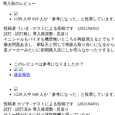
導入前のレビュー
1199
人中
619
人が「参考になった」と投票しています
投稿者
ういき
- ゲストによる投稿です (2021/04/02)
試打 -
試打無し
導入推奨数 -
見送り
イニシャルもバイオも機歴無いところが再販買えるとでも？
撤去問題あるし、韋駄天と同じで再販も取り合いになるから
某メーカーみたいに初期購入店にしか売らなかったりするし
このレビューは参考になりましたか？
違反報告
1228
人中
648
人が「参考になった」と投票しています
投稿者
カツヲ
- ゲストによる投稿です (2021/04/01)
試打 -
試打済み
導入推奨数 -
見送り
サミー様がたまに行う謎版権機と思っていたが、