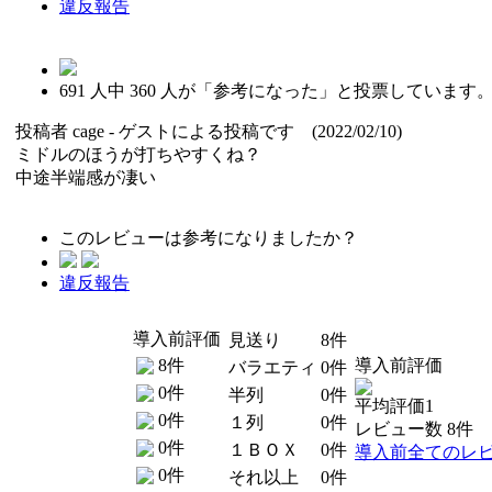
違反報告
691
人中
360
人が「参考になった」と投票しています
投稿者
cage
- ゲストによる投稿です (2022/02/10)
ミドルのほうが打ちやすくね？
中途半端感が凄い
このレビューは参考になりましたか？
違反報告
導入前評価
見送り
8件
8件
導入前評価
バラエティ
0件
0件
半列
0件
平均評価1
0件
１列
0件
レビュー数 8件
0件
１ＢＯＸ
0件
導入前全てのレ
0件
それ以上
0件