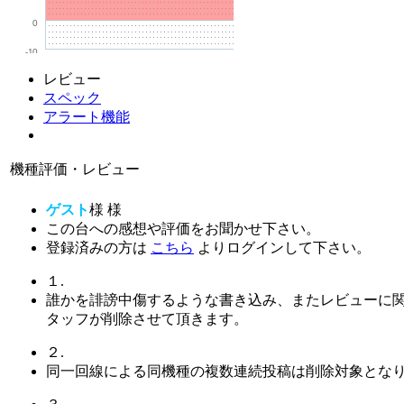
0
-10
レビュー
スペック
アラート機能
機種評価・レビュー
ゲスト
様
様
この台への感想や評価をお聞かせ下さい。
登録済みの方は
こちら
よりログインして下さい。
１.
誰かを誹謗中傷するような書き込み、またレビューに
タッフが削除させて頂きます。
２.
同一回線による同機種の複数連続投稿は削除対象とな