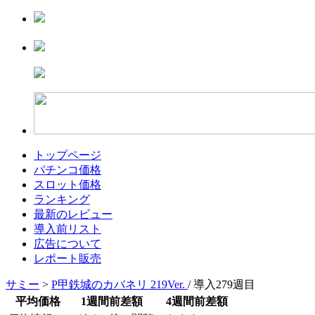
トップページ
パチンコ価格
スロット価格
ランキング
最新のレビュー
導入前リスト
広告について
レポート販売
サミー
>
P甲鉄城のカバネリ 219Ver.
/ 導入279週目
平均価格
1週間前差額
4週間前差額