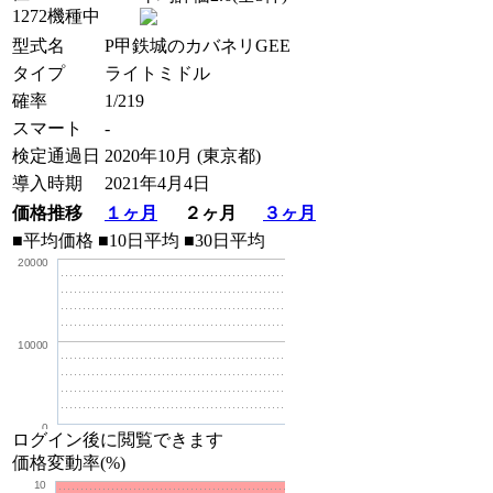
1272機種中
型式名
P甲鉄城のカバネリGEE
タイプ
ライトミドル
確率
1/219
スマート
-
検定通過日
2020年10月 (東京都)
導入時期
2021年4月4日
価格推移
１ヶ月
２ヶ月
３ヶ月
■平均価格
■10日平均
■30日平均
20000
10000
0
ログイン後に閲覧できます
価格変動率(%)
10