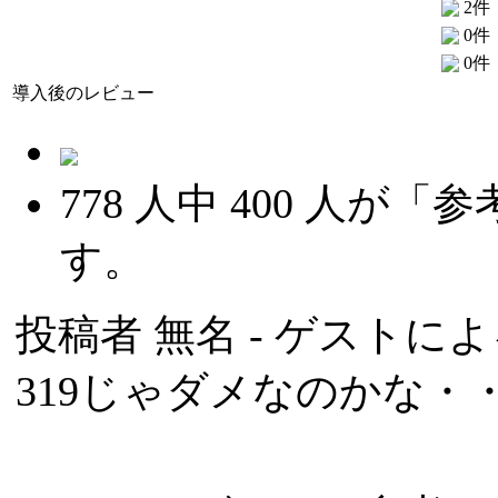
2件
0件
0件
導入後のレビュー
778
人中
400
人が「参
す。
投稿者
無名
- ゲストによる
319じゃダメなのかな・