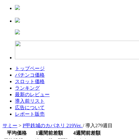
トップページ
パチンコ価格
スロット価格
ランキング
最新のレビュー
導入前リスト
広告について
レポート販売
サミー
>
P甲鉄城のカバネリ 219Ver.
/ 導入279週目
平均価格
1週間前差額
4週間前差額