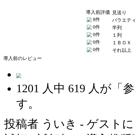
導入前評価
見送り
8件
バラエテ
0件
半列
0件
１列
0件
１ＢＯＸ
0件
それ以上
導入前のレビュー
1201
人中
619
人が「参
す。
投稿者
ういき
- ゲストによ