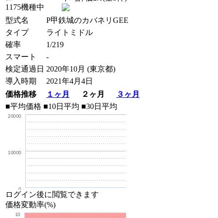
1175機種中
型式名
P甲鉄城のカバネリGEE
タイプ
ライトミドル
確率
1/219
スマート
-
検定通過日
2020年10月 (東京都)
導入時期
2021年4月4日
価格推移
１ヶ月
２ヶ月
３ヶ月
■平均価格
■10日平均
■30日平均
20000
10000
0
ログイン後に閲覧できます
価格変動率(%)
10