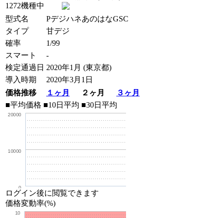
1272機種中
型式名
PデジハネあのはなGSC
タイプ
甘デジ
確率
1/99
スマート
-
検定通過日
2020年1月 (東京都)
導入時期
2020年3月1日
価格推移
１ヶ月
２ヶ月
３ヶ月
■平均価格
■10日平均
■30日平均
20000
10000
0
ログイン後に閲覧できます
価格変動率(%)
10