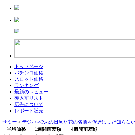
トップページ
パチンコ価格
スロット価格
ランキング
最新のレビュー
導入前リスト
広告について
レポート販売
サミー
>
デジハネPあの日見た花の名前を僕達はまだ知らな
平均価格
1週間前差額
4週間前差額