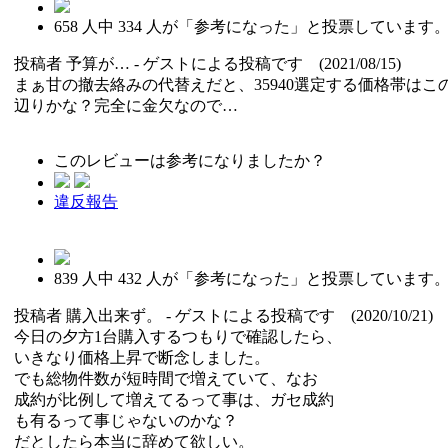
658
人中
334
人が「参考になった」と投票しています
投稿者
予算が…
- ゲストによる投稿です (2021/08/15)
まぁ甘の撤去絡みの代替えだと、35940選定する価格帯はこ
辺りかな？完全に金欠なので…
このレビューは参考になりましたか？
違反報告
839
人中
432
人が「参考になった」と投票しています
投稿者
購入出来ず。
- ゲストによる投稿です (2020/10/21)
今日の夕方1台購入するつもりで確認したら、
いきなり価格上昇で断念しました。
でも総物件数が短時間で増えていて、なお
成約が比例して増えてるって事は、ガセ成約
も有るって事じゃないのかな？
だとしたら本当に辞めて欲しい。