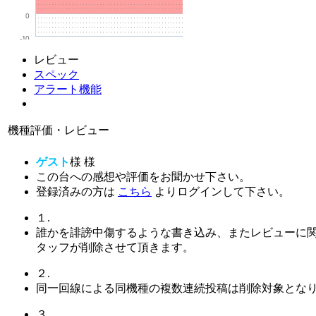
0
-10
レビュー
スペック
アラート機能
機種評価・レビュー
ゲスト
様
様
この台への感想や評価をお聞かせ下さい。
登録済みの方は
こちら
よりログインして下さい。
１.
誰かを誹謗中傷するような書き込み、またレビューに
タッフが削除させて頂きます。
２.
同一回線による同機種の複数連続投稿は削除対象とな
３.