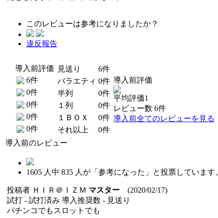
このレビューは参考になりましたか？
違反報告
導入前評価
見送り
6件
6件
導入前評価
バラエティ
0件
0件
半列
0件
平均評価1
0件
１列
0件
レビュー数 6件
0件
１ＢＯＸ
0件
導入前全てのレビューを見る
0件
それ以上
0件
導入前のレビュー
1605
人中
835
人が「参考になった」と投票しています
投稿者
ＨＩＲ＠ＩＺＭ
マスター
(2020/02/17)
試打 -
試打済み
導入推奨数 -
見送り
パチンコでもスロットでも