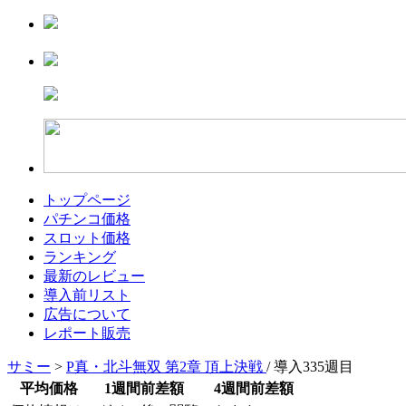
トップページ
パチンコ価格
スロット価格
ランキング
最新のレビュー
導入前リスト
広告について
レポート販売
サミー
>
P真・北斗無双 第2章 頂上決戦
/ 導入335週目
平均価格
1週間前差額
4週間前差額