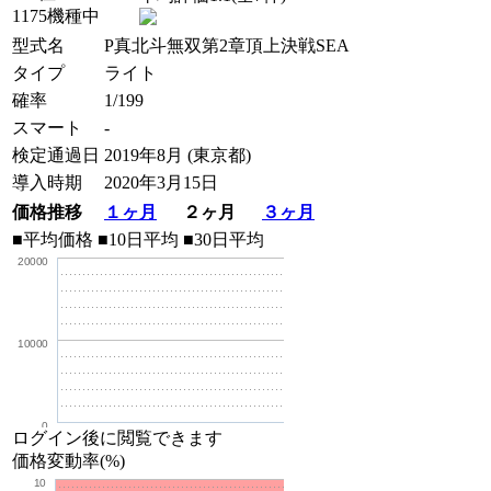
1175機種中
型式名
P真北斗無双第2章頂上決戦SEA
タイプ
ライト
確率
1/199
スマート
-
検定通過日
2019年8月 (東京都)
導入時期
2020年3月15日
価格推移
１ヶ月
２ヶ月
３ヶ月
■平均価格
■10日平均
■30日平均
20000
10000
0
ログイン後に閲覧できます
価格変動率(%)
10