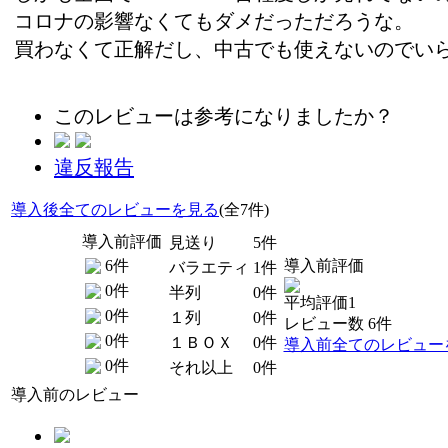
コロナの影響なくてもダメだっただろうな。
買わなくて正解だし、中古でも使えないのでい
このレビューは参考になりましたか？
違反報告
導入後全てのレビューを見る
(全7件)
導入前評価
見送り
5件
6件
導入前評価
バラエティ
1件
0件
半列
0件
平均評価1
0件
１列
0件
レビュー数 6件
0件
１ＢＯＸ
0件
導入前全てのレビュー
0件
それ以上
0件
導入前のレビュー