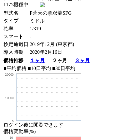
1175機種中
型式名
P蒼天の拳双龍SFG
タイプ
ミドル
確率
1/319
スマート
-
検定通過日
2019年12月 (東京都)
導入時期
2020年2月16日
価格推移
１ヶ月
２ヶ月
３ヶ月
■平均価格
■10日平均
■30日平均
20000
10000
0
ログイン後に閲覧できます
価格変動率(%)
10