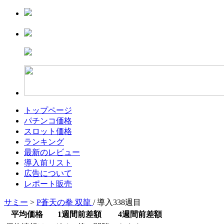
トップページ
パチンコ価格
スロット価格
ランキング
最新のレビュー
導入前リスト
広告について
レポート販売
サミー
>
P蒼天の拳 双龍
/ 導入338週目
平均価格
1週間前差額
4週間前差額