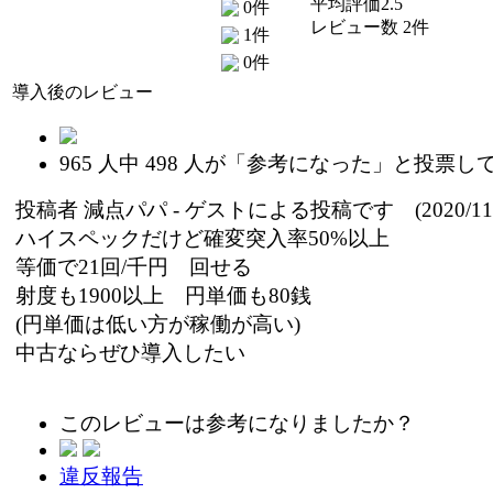
平均評価2.5
0件
レビュー数 2件
1件
0件
導入後のレビュー
965
人中
498
人が「参考になった」と投票し
投稿者
減点パパ
- ゲストによる投稿です (2020/11/
ハイスペックだけど確変突入率50%以上
等価で21回/千円 回せる
射度も1900以上 円単価も80銭
(円単価は低い方が稼働が高い)
中古ならぜひ導入したい
このレビューは参考になりましたか？
違反報告