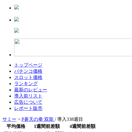
トップページ
パチンコ価格
スロット価格
ランキング
最新のレビュー
導入前リスト
広告について
レポート販売
サミー
>
P蒼天の拳 双龍
/ 導入338週目
平均価格
1週間前差額
4週間前差額