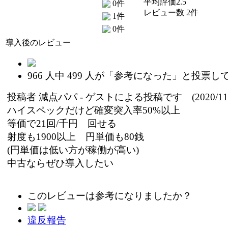
平均評価2.5
0件
レビュー数 2件
1件
0件
導入後のレビュー
966
人中
499
人が「参考になった」と投票し
投稿者
減点パパ
- ゲストによる投稿です (2020/11/
ハイスペックだけど確変突入率50%以上
等価で21回/千円 回せる
射度も1900以上 円単価も80銭
(円単価は低い方が稼働が高い)
中古ならぜひ導入したい
このレビューは参考になりましたか？
違反報告