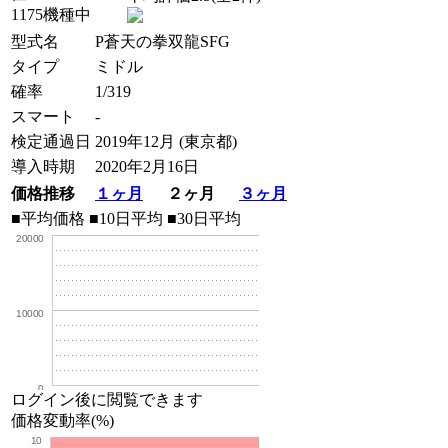
1175機種中
型式名
P蒼天の拳双龍SFG
タイプ
ミドル
確率
1/319
スマート
-
検定通過日
2019年12月 (東京都)
導入時期
2020年2月16日
価格推移
１ヶ月
２ヶ月
３ヶ月
■平均価格
■10日平均
■30日平均
20000
10000
0
ログイン後に閲覧できます
価格変動率(%)
10