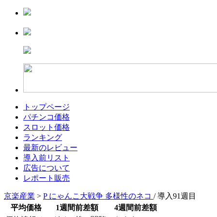
トップページ
パチンコ価格
スロット価格
ランキング
最新のレビュー
導入前リスト
広告について
レポート販売
京楽産業
>
P にゃんこ大戦争 多様性のネコ
/ 導入91週目
平均価格
1週間前差額
4週間前差額