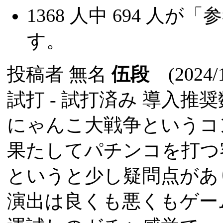
1368
人中
694
人が「参
す。
投稿者
無名
伍段
(2024/1
試打 -
試打済み
導入推奨数
にゃんこ大戦争というコ
果たしてパチンコを打つ
というと少し疑問点があ
演出は良くも悪くもゲー