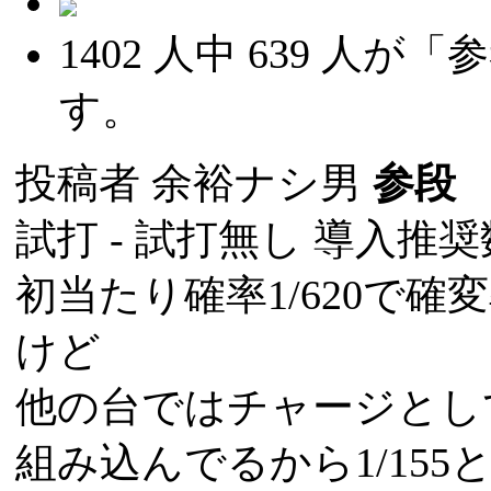
1402
人中
639
人が「参
す。
投稿者
余裕ナシ男
参段
(
試打 -
試打無し
導入推奨数
初当たり確率1/620で確変
けど
他の台ではチャージとし
組み込んでるから1/15