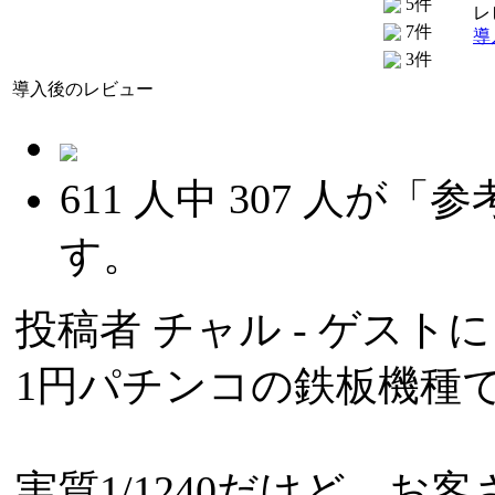
5件
レ
7件
導
3件
導入後のレビュー
611
人中
307
人が「参
す。
投稿者
チャル
- ゲストによ
1円パチンコの鉄板機種
実質1/1240だけど、お客