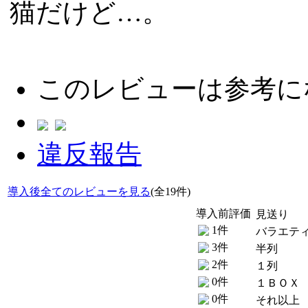
猫だけど…。
このレビューは参考に
違反報告
導入後全てのレビューを見る
(全19件)
導入前評価
見送り
1件
バラエテ
3件
半列
2件
１列
0件
１ＢＯＸ
0件
それ以上