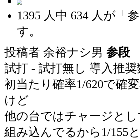
1395
人中
634
人が「参
す。
投稿者
余裕ナシ男
参段
(
試打 -
試打無し
導入推奨数
初当たり確率1/620で確変
けど
他の台ではチャージとし
組み込んでるから1/15