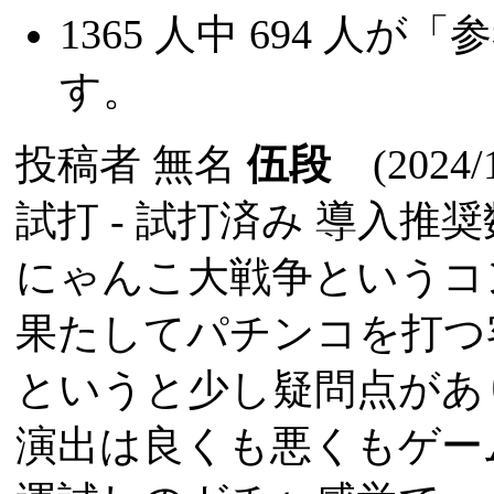
1365
人中
694
人が「参
す。
投稿者
無名
伍段
(2024/1
試打 -
試打済み
導入推奨数
にゃんこ大戦争というコ
果たしてパチンコを打つ
というと少し疑問点があ
演出は良くも悪くもゲー