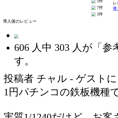
5件
レ
7件
導
3件
導入後のレビュー
606
人中
303
人が「参
す。
投稿者
チャル
- ゲストによ
1円パチンコの鉄板機種
実質1/1240だけど、お客