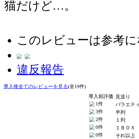
猫だけど…。
このレビューは参考に
違反報告
導入後全てのレビューを見る
(全19件)
導入前評価
見送り
1件
バラエテ
3件
半列
2件
１列
0件
１ＢＯＸ
0件
それ以上