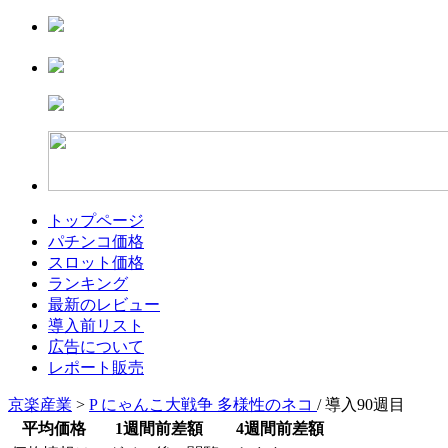
トップページ
パチンコ価格
スロット価格
ランキング
最新のレビュー
導入前リスト
広告について
レポート販売
京楽産業
>
P にゃんこ大戦争 多様性のネコ
/ 導入90週目
平均価格
1週間前差額
4週間前差額