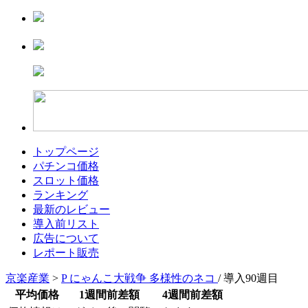
トップページ
パチンコ価格
スロット価格
ランキング
最新のレビュー
導入前リスト
広告について
レポート販売
京楽産業
>
P にゃんこ大戦争 多様性のネコ
/ 導入90週目
平均価格
1週間前差額
4週間前差額