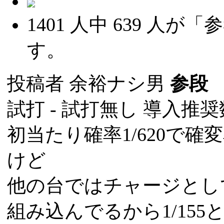
1401
人中
639
人が「参
す。
投稿者
余裕ナシ男
参段
(
試打 -
試打無し
導入推奨数
初当たり確率1/620で確変
けど
他の台ではチャージとし
組み込んでるから1/15