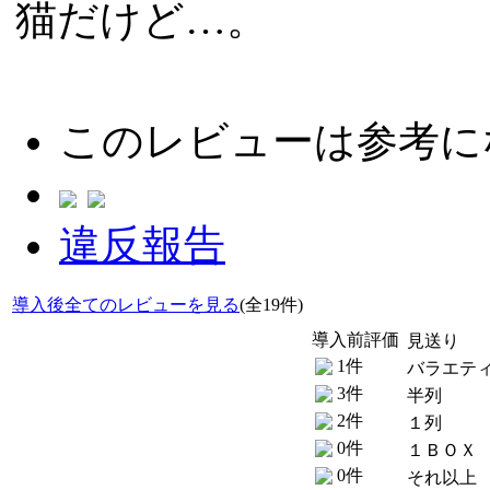
猫だけど…。
このレビューは参考に
違反報告
導入後全てのレビューを見る
(全19件)
導入前評価
見送り
1件
バラエテ
3件
半列
2件
１列
0件
１ＢＯＸ
0件
それ以上