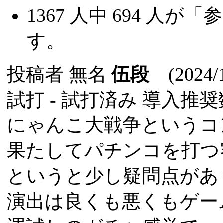
1367
人中
694
人が「参
す。
投稿者
無名
伍段
(2024/1
試打 -
試打済み
導入推奨数
にゃんこ大戦争というコ
果たしてパチンコを打つ
というと少し疑問点があ
演出は良くも悪くもゲー