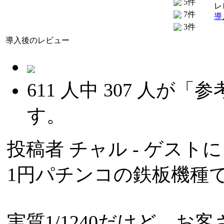
5件
レ
7件
導
3件
導入後のレビュー
611
人中
307
人が「参
す。
投稿者
チャル
- ゲストによ
1円パチンコの鉄板機種
実質1/1240だけど、お客