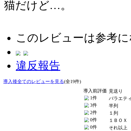
猫だけど…。
このレビューは参考に
違反報告
導入後全てのレビューを見る
(全19件)
導入前評価
見送り
1件
バラエテ
3件
半列
2件
１列
0件
１ＢＯＸ
0件
それ以上