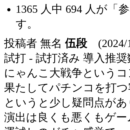
1365
人中
694
人が「参
す。
投稿者
無名
伍段
(2024/1
試打 -
試打済み
導入推奨数
にゃんこ大戦争というコ
果たしてパチンコを打つ
というと少し疑問点があ
演出は良くも悪くもゲー