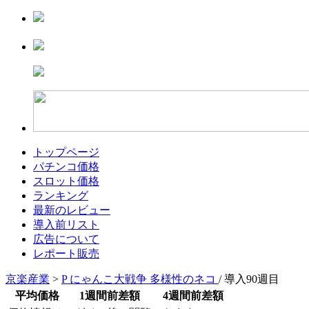
トップページ
パチンコ価格
スロット価格
ランキング
最新のレビュー
導入前リスト
広告について
レポート販売
京楽産業
>
P にゃんこ大戦争 多様性のネコ
/ 導入90週目
平均価格
1週間前差額
4週間前差額