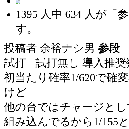
1395
人中
634
人が「参
す。
投稿者
余裕ナシ男
参段
(
試打 -
試打無し
導入推奨数
初当たり確率1/620で確変
けど
他の台ではチャージとし
組み込んでるから1/15