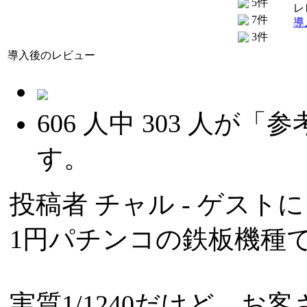
5件
レ
7件
導
3件
導入後のレビュー
606
人中
303
人が「参
す。
投稿者
チャル
- ゲストによ
1円パチンコの鉄板機種
実質1/1240だけど、お客