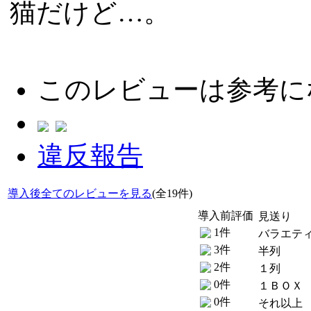
猫だけど…。
このレビューは参考に
違反報告
導入後全てのレビューを見る
(全19件)
導入前評価
見送り
1件
バラエテ
3件
半列
2件
１列
0件
１ＢＯＸ
0件
それ以上