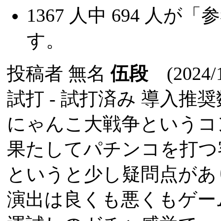
1367
人中
694
人が「参
す。
投稿者
無名
伍段
(2024/1
試打 -
試打済み
導入推奨数
にゃんこ大戦争というコ
果たしてパチンコを打つ
というと少し疑問点があ
演出は良くも悪くもゲー