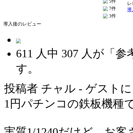
5件
レ
7件
導
3件
導入後のレビュー
611
人中
307
人が「参
す。
投稿者
チャル
- ゲストによ
1円パチンコの鉄板機種
実質1/1240だけど、お客