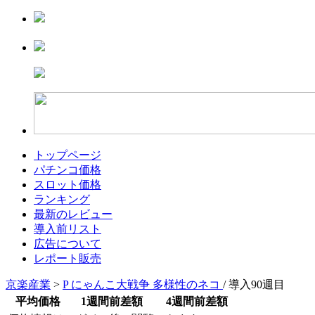
トップページ
パチンコ価格
スロット価格
ランキング
最新のレビュー
導入前リスト
広告について
レポート販売
京楽産業
>
P にゃんこ大戦争 多様性のネコ
/ 導入90週目
平均価格
1週間前差額
4週間前差額