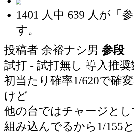
1401
人中
639
人が「参
す。
投稿者
余裕ナシ男
参段
(
試打 -
試打無し
導入推奨数
初当たり確率1/620で確変
けど
他の台ではチャージとし
組み込んでるから1/15