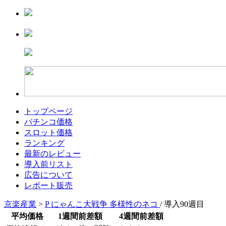
トップページ
パチンコ価格
スロット価格
ランキング
最新のレビュー
導入前リスト
広告について
レポート販売
京楽産業
>
P にゃんこ大戦争 多様性のネコ
/ 導入90週目
平均価格
1週間前差額
4週間前差額