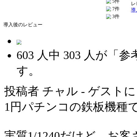
5件
レ
7件
導
3件
導入後のレビュー
603
人中
303
人が「参
す。
投稿者
チャル
- ゲストによ
1円パチンコの鉄板機種
実質1/1240だけど、お客