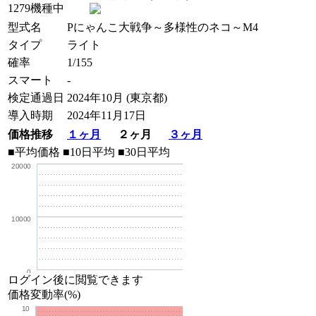
1279機種中
型式名
Pにゃんこ大戦争～多様性のネコ～M4
タイプ
ライト
確率
1/155
スマート
-
検定通過日
2024年10月 (東京都)
導入時期
2024年11月17日
価格推移
１ヶ月
２ヶ月
３ヶ月
■平均価格
■10日平均
■30日平均
20000
10000
0
ログイン後に閲覧できます
価格変動率(%)
10