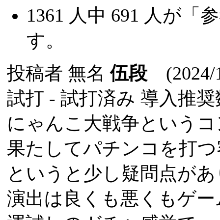
1361
人中
691
人が「参
す。
投稿者
無名
伍段
(2024/1
試打 -
試打済み
導入推奨数
にゃんこ大戦争というコ
果たしてパチンコを打つ
というと少し疑問点があ
演出は良くも悪くもゲー