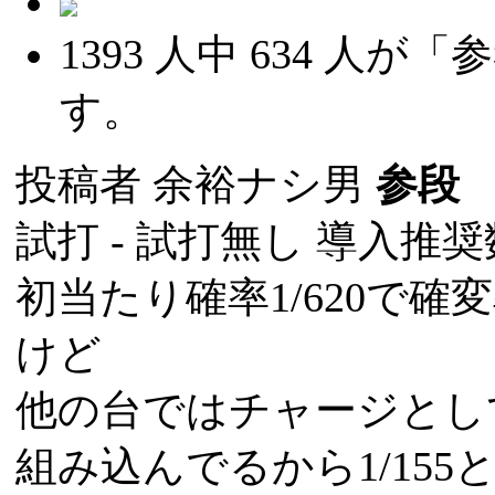
1393
人中
634
人が「参
す。
投稿者
余裕ナシ男
参段
(
試打 -
試打無し
導入推奨数
初当たり確率1/620で確変
けど
他の台ではチャージとし
組み込んでるから1/15