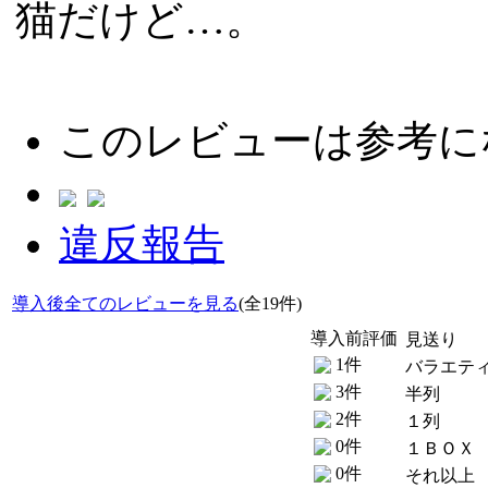
猫だけど…。
このレビューは参考に
違反報告
導入後全てのレビューを見る
(全19件)
導入前評価
見送り
1件
バラエテ
3件
半列
2件
１列
0件
１ＢＯＸ
0件
それ以上