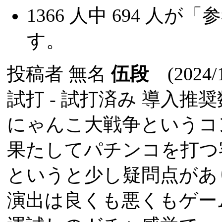
1366
人中
694
人が「参
す。
投稿者
無名
伍段
(2024/1
試打 -
試打済み
導入推奨数
にゃんこ大戦争というコ
果たしてパチンコを打つ
というと少し疑問点があ
演出は良くも悪くもゲー