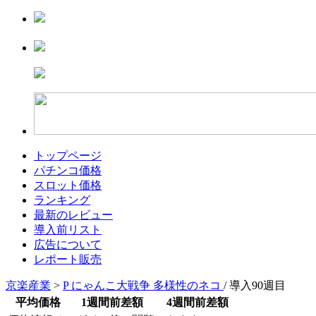
トップページ
パチンコ価格
スロット価格
ランキング
最新のレビュー
導入前リスト
広告について
レポート販売
京楽産業
>
P にゃんこ大戦争 多様性のネコ
/ 導入90週目
平均価格
1週間前差額
4週間前差額