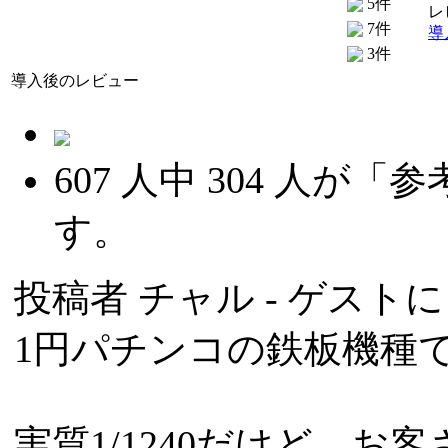
5件
レ
7件
導
3件
導入後のレビュー
607
人中
304
人が「参
す。
投稿者
チャル
- ゲストによ
1円パチンコの鉄板機種
実質1/1240だけど、お客