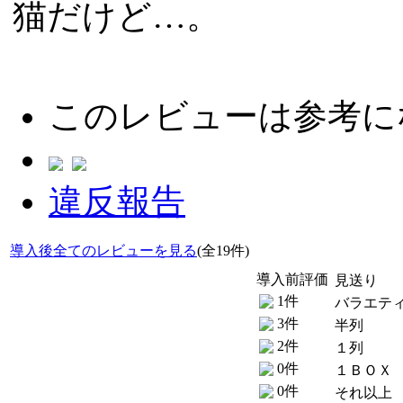
猫だけど…。
このレビューは参考に
違反報告
導入後全てのレビューを見る
(全19件)
導入前評価
見送り
1件
バラエテ
3件
半列
2件
１列
0件
１ＢＯＸ
0件
それ以上