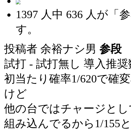
1397
人中
636
人が「参
す。
投稿者
余裕ナシ男
参段
(
試打 -
試打無し
導入推奨数
初当たり確率1/620で確変
けど
他の台ではチャージとし
組み込んでるから1/15