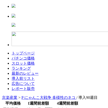
トップページ
パチンコ価格
スロット価格
ランキング
最新のレビュー
導入前リスト
広告について
レポート販売
京楽産業
>
P にゃんこ大戦争 多様性のネコ
/ 導入90週目
平均価格
1週間前差額
4週間前差額