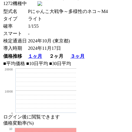
1272機種中
型式名
Pにゃんこ大戦争～多様性のネコ～M4
タイプ
ライト
確率
1/155
スマート
-
検定通過日
2024年10月 (東京都)
導入時期
2024年11月17日
価格推移
１ヶ月
２ヶ月
３ヶ月
■平均価格
■10日平均
■30日平均
20000
10000
0
ログイン後に閲覧できます
価格変動率(%)
10