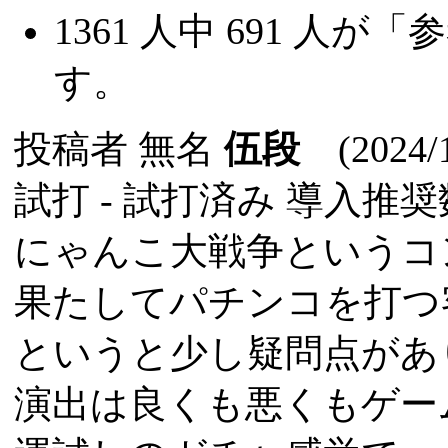
1361
人中
691
人が「参
す。
投稿者
無名
伍段
(2024/1
試打 -
試打済み
導入推奨数
にゃんこ大戦争というコ
果たしてパチンコを打つ
というと少し疑問点があ
演出は良くも悪くもゲー