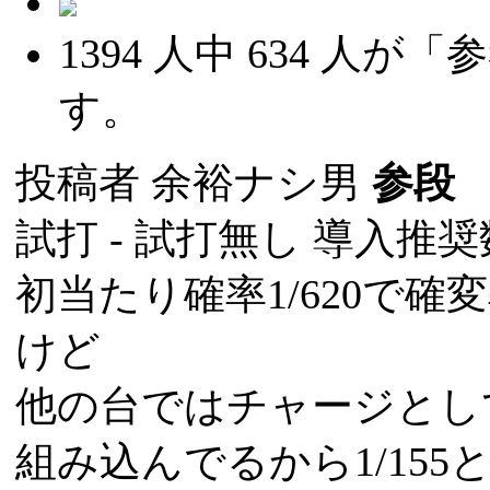
1394
人中
634
人が「参
す。
投稿者
余裕ナシ男
参段
(
試打 -
試打無し
導入推奨数
初当たり確率1/620で確変
けど
他の台ではチャージとし
組み込んでるから1/15