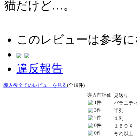
猫だけど…。
このレビューは参考に
違反報告
導入後全てのレビューを見る
(全19件)
導入前評価
見送り
1件
バラエテ
3件
半列
2件
１列
0件
１ＢＯＸ
0件
それ以上