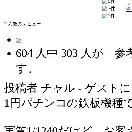
5件
レ
7件
導
3件
導入後のレビュー
604
人中
303
人が「参
す。
投稿者
チャル
- ゲストによ
1円パチンコの鉄板機種
実質1/1240だけど、お客