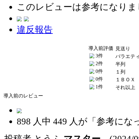
このレビューは参考になりま
違反報告
導入前評価
見送り
3件
バラエテ
2件
半列
0件
１列
0件
１ＢＯＸ
1件
それ以上
導入前のレビュー
898
人中
449
人が「参考にな
投稿者
とうふ
マスター
(2024/09