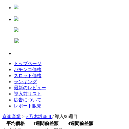
トップページ
パチンコ価格
スロット価格
ランキング
最新のレビュー
導入前リスト
広告について
レポート販売
京楽産業
>
e 乃木坂46 II
/ 導入96週目
平均価格
1週間前差額
4週間前差額