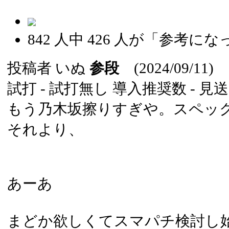
842
人中
426
人が「参考にな
投稿者
いぬ
参段
(2024/09/11)
試打 -
試打無し
導入推奨数 -
見送
もう乃木坂擦りすぎや。スペッ
それより、
あーあ
まどか欲しくてスマパチ検討し