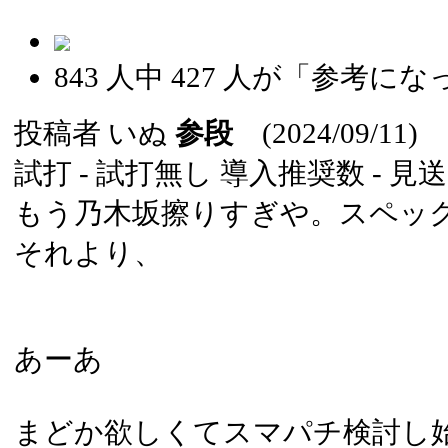
843
人中
427
人が「参考にな
投稿者
いぬ
参段
(2024/09/11)
試打 -
試打無し
導入推奨数 -
見送
もう乃木坂擦りすぎや。スペッ
それより、
あーあ
まどか欲しくてスマパチ検討し