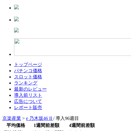
トップページ
パチンコ価格
スロット価格
ランキング
最新のレビュー
導入前リスト
広告について
レポート販売
京楽産業
>
e 乃木坂46 II
/ 導入96週目
平均価格
1週間前差額
4週間前差額