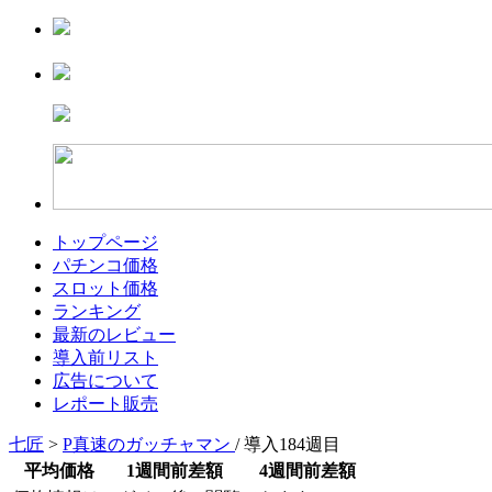
トップページ
パチンコ価格
スロット価格
ランキング
最新のレビュー
導入前リスト
広告について
レポート販売
七匠
>
P真速のガッチャマン
/ 導入184週目
平均価格
1週間前差額
4週間前差額