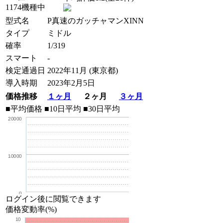
1174機種中
型式名
P真速のガッチャマンXINN
タイプ
ミドル
確率
1/319
スマート
-
検定通過日
2022年11月 (東京都)
導入時期
2023年2月5日
価格推移
１ヶ月
２ヶ月
３ヶ月
■平均価格
■10日平均
■30日平均
20000
10000
0
ログイン後に閲覧できます
価格変動率(%)
10