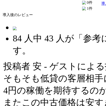
0件
導
1件
導入後のレビュー
84
人中
43
人が「参考
す。
投稿者
安
- ゲストによる投稿
そもそも低貸の客層相手
4円の稼働を期待するの
またこの中古価格は安す