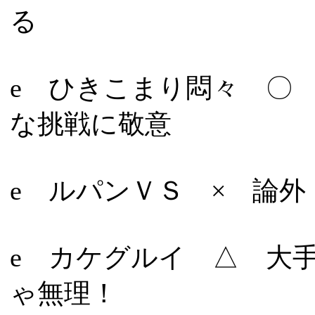
る
e ひきこまり悶々 〇 1
な挑戦に敬意
e ルパンＶＳ × 論外
e カケグルイ △ 大
ゃ無理！