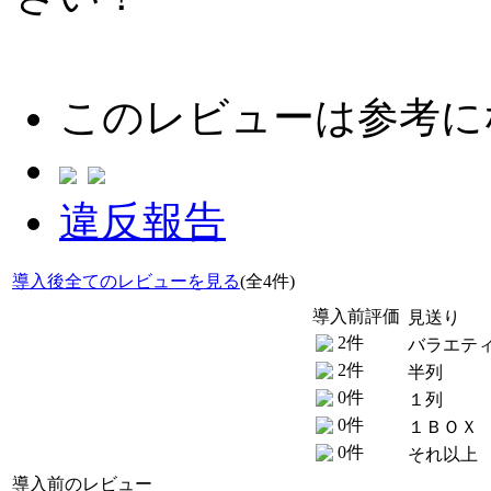
このレビューは参考に
違反報告
導入後全てのレビューを見る
(全4件)
導入前評価
見送り
2件
バラエテ
2件
半列
0件
１列
0件
１ＢＯＸ
0件
それ以上
導入前のレビュー