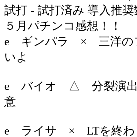
試打 -
試打済み
導入推奨数
５月パチンコ感想！！
e ギンパラ × 三洋
いよ
e バイオ △ 分裂演
意
e ライサ × LTを終