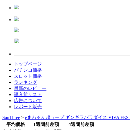
トップページ
パチンコ価格
スロット価格
ランキング
最新のレビュー
導入前リスト
広告について
レポート販売
SanThree
>
eまわるん超ワープ ギンギラパラダイス VIVA FES
平均価格
1週間前差額
4週間前差額