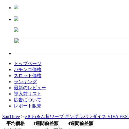
トップページ
パチンコ価格
スロット価格
ランキング
最新のレビュー
導入前リスト
広告について
レポート販売
SanThree
>
eまわるん超ワープ ギンギラパラダイス VIVA FES
平均価格
1週間前差額
4週間前差額