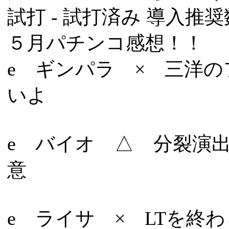
試打 -
試打済み
導入推奨数
５月パチンコ感想！！
e ギンパラ × 三洋
いよ
e バイオ △ 分裂演
意
e ライサ × LTを終