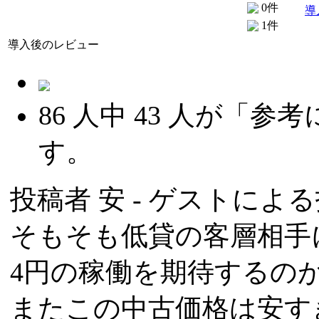
0件
導
1件
導入後のレビュー
86
人中
43
人が「参考
す。
投稿者
安
- ゲストによる投稿
そもそも低貸の客層相手
4円の稼働を期待するの
またこの中古価格は安す