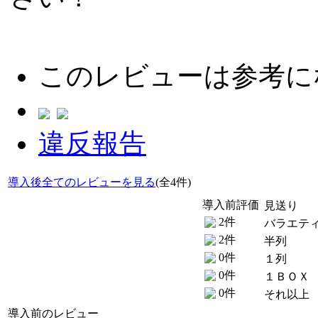
このレビューは参考に
違反報告
導入後全てのレビューを見る
(全4件)
導入前評価
見送り
2件
バラエテ
2件
半列
0件
１列
0件
１ＢＯＸ
0件
それ以上
導入前のレビュー