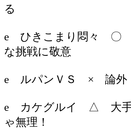
る
e ひきこまり悶々 〇 1
な挑戦に敬意
e ルパンＶＳ × 論外
e カケグルイ △ 大
ゃ無理！