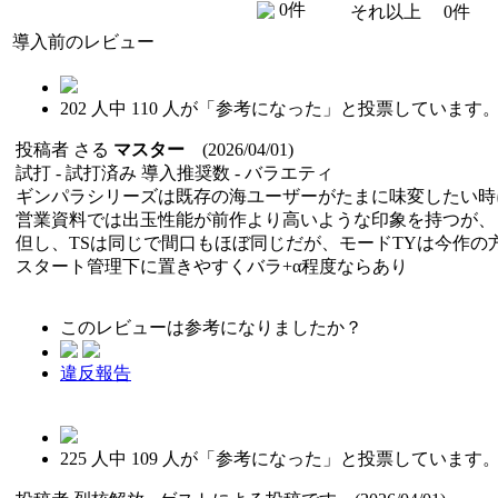
0件
それ以上
0件
導入前のレビュー
202
人中
110
人が「参考になった」と投票しています
投稿者
さる
マスター
(2026/04/01)
試打 -
試打済み
導入推奨数 -
バラエティ
ギンパラシリーズは既存の海ユーザーがたまに味変したい時
営業資料では出玉性能が前作より高いような印象を持つが、
但し、TSは同じで間口もほぼ同じだが、モードTYは今作の
スタート管理下に置きやすくバラ+α程度ならあり
このレビューは参考になりましたか？
違反報告
225
人中
109
人が「参考になった」と投票しています