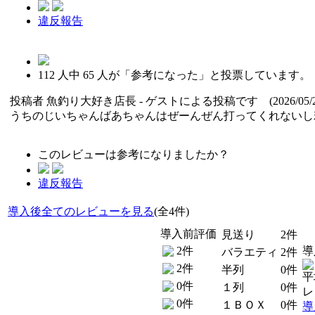
違反報告
112
人中
65
人が「参考になった」と投票しています。
投稿者
魚釣り大好き店長
- ゲストによる投稿です (2026/05/2
うちのじいちゃんばあちゃんはぜーんぜん打ってくれないし
このレビューは参考になりましたか？
違反報告
導入後全てのレビューを見る
(全4件)
導入前評価
見送り
2件
2件
導
バラエティ
2件
2件
半列
0件
平
0件
１列
0件
レ
0件
１ＢＯＸ
0件
導