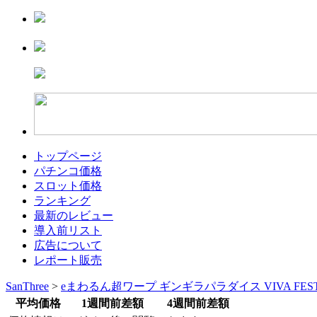
トップページ
パチンコ価格
スロット価格
ランキング
最新のレビュー
導入前リスト
広告について
レポート販売
SanThree
>
eまわるん超ワープ ギンギラパラダイス VIVA FES
平均価格
1週間前差額
4週間前差額