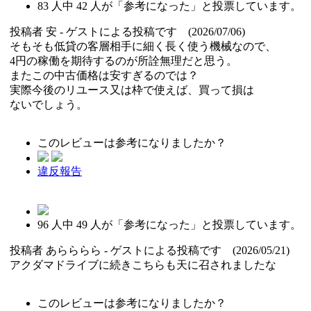
83
人中
42
人が「参考になった」と投票しています。
投稿者
安
- ゲストによる投稿です (2026/07/06)
そもそも低貸の客層相手に細く長く使う機械なので、
4円の稼働を期待するのが所詮無理だと思う。
またこの中古価格は安すぎるのでは？
実際今後のリユース又は枠で使えば、買って損は
ないでしょう。
このレビューは参考になりましたか？
違反報告
96
人中
49
人が「参考になった」と投票しています。
投稿者
あらららら
- ゲストによる投稿です (2026/05/21)
アクダマドライブに続きこちらも天に召されましたな
このレビューは参考になりましたか？