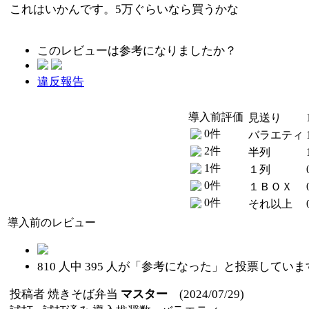
これはいかんです。5万ぐらいなら買うかな
このレビューは参考になりましたか？
違反報告
導入前評価
見送り
0件
バラエティ
2件
半列
1件
１列
0件
１ＢＯＸ
0件
それ以上
導入前のレビュー
810
人中
395
人が「参考になった」と投票していま
投稿者
焼きそば弁当
マスター
(2024/07/29)