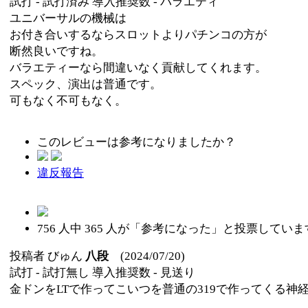
試打 -
試打済み
導入推奨数 -
バラエティ
ユニバーサルの機械は
お付き合いするならスロットよりパチンコの方が
断然良いですね。
バラエティーなら間違いなく貢献してくれます。
スペック、演出は普通です。
可もなく不可もなく。
このレビューは参考になりましたか？
違反報告
756
人中
365
人が「参考になった」と投票していま
投稿者
びゅん
八段
(2024/07/20)
試打 -
試打無し
導入推奨数 -
見送り
金ドンをLTで作ってこいつを普通の319で作ってくる