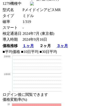
1279機種中
型式名
PメイドインアビスMR
タイプ
ミドル
確率
1/319
スマート
-
検定通過日
2024年7月 (東京都)
導入時期
2024年9月16日
価格推移
１ヶ月
２ヶ月
３ヶ月
■平均価格
■10日平均
■30日平均
20000
10000
0
ログイン後に閲覧できます
価格変動率(%)
10