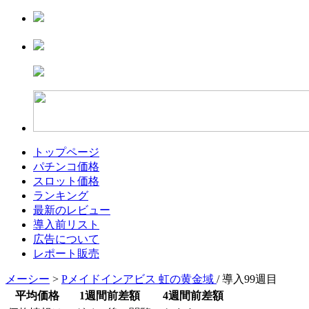
トップページ
パチンコ価格
スロット価格
ランキング
最新のレビュー
導入前リスト
広告について
レポート販売
メーシー
>
Pメイドインアビス 虹の黄金域
/ 導入99週目
平均価格
1週間前差額
4週間前差額