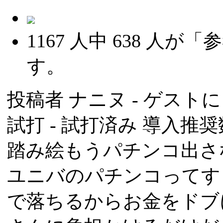
1167
人中
638
人が「参
す。
投稿者
ナニヌ
- ゲストによ
試打 -
試打済み
導入推奨数
踏み絵もうパチンコ出さ
ユニバのパチンコってす
で落ちるからお金をドブ