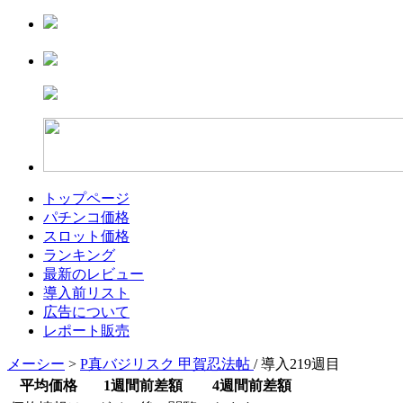
トップページ
パチンコ価格
スロット価格
ランキング
最新のレビュー
導入前リスト
広告について
レポート販売
メーシー
>
P真バジリスク 甲賀忍法帖
/ 導入219週目
平均価格
1週間前差額
4週間前差額