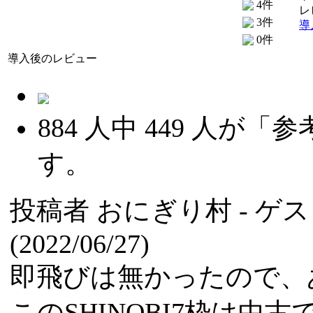
4件
レ
3件
導
0件
導入後のレビュー
884
人中
449
人が「参
す。
投稿者
おにぎり村
- ゲ
(2022/06/27)
即飛びは無かったので、
このSHINOBI7枠は