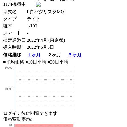
1174機種中
型式名
P真バジリスクMQ
タイプ
ライト
確率
1/199
スマート
-
検定通過日
2022年4月 (東京都)
導入時期
2022年6月5日
価格推移
１ヶ月
２ヶ月
３ヶ月
■平均価格
■10日平均
■30日平均
20000
10000
0
ログイン後に閲覧できます
価格変動率(%)
10