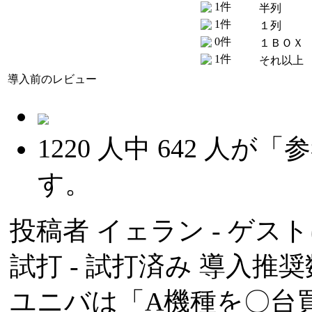
1件
半列
1件
１列
0件
１ＢＯＸ
1件
それ以上
導入前のレビュー
1220
人中
642
人が「参
す。
投稿者
イェラン
- ゲスト
試打 -
試打済み
導入推奨数
ユニバは「A機種を〇台