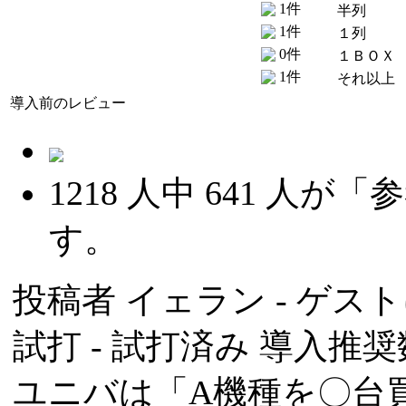
1件
半列
1件
１列
0件
１ＢＯＸ
1件
それ以上
導入前のレビュー
1218
人中
641
人が「参
す。
投稿者
イェラン
- ゲスト
試打 -
試打済み
導入推奨数
ユニバは「A機種を〇台