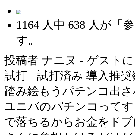
1164
人中
638
人が「参
す。
投稿者
ナニヌ
- ゲストによ
試打 -
試打済み
導入推奨数
踏み絵もうパチンコ出さ
ユニバのパチンコってす
で落ちるからお金をドブ