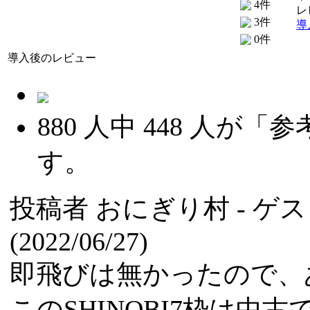
4件
レ
3件
導
0件
導入後のレビュー
880
人中
448
人が「参
す。
投稿者
おにぎり村
- ゲ
(2022/06/27)
即飛びは無かったので、
このSHINOBI7枠は