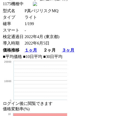
1175機種中
型式名
P真バジリスクMQ
タイプ
ライト
確率
1/199
スマート
-
検定通過日
2022年4月 (東京都)
導入時期
2022年6月5日
価格推移
１ヶ月
２ヶ月
３ヶ月
■平均価格
■10日平均
■30日平均
20000
10000
0
ログイン後に閲覧できます
価格変動率(%)
10