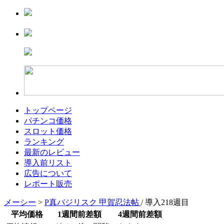
トップページ
パチンコ価格
スロット価格
ランキング
最新のレビュー
導入前リスト
広告について
レポート販売
メーシー
>
P真バジリスク 甲賀忍法帖
/ 導入218週目
平均価格
1週間前差額
4週間前差額