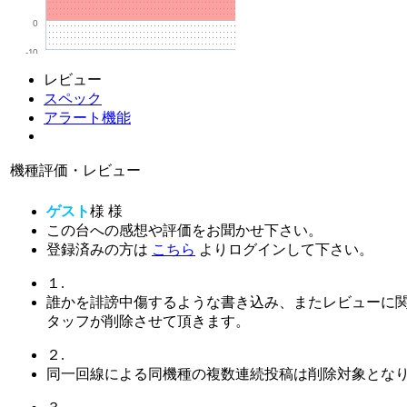
0
-10
レビュー
スペック
アラート機能
機種評価・レビュー
ゲスト
様
様
この台への感想や評価をお聞かせ下さい。
登録済みの方は
こちら
よりログインして下さい。
１.
誰かを誹謗中傷するような書き込み、またレビューに
タッフが削除させて頂きます。
２.
同一回線による同機種の複数連続投稿は削除対象とな