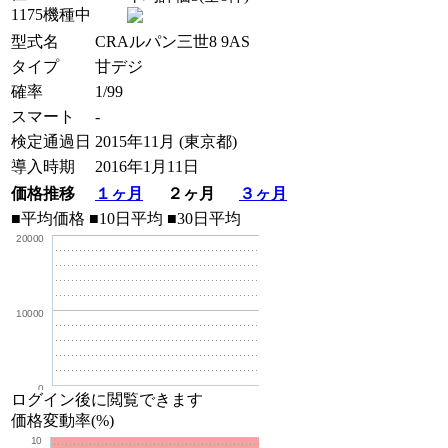
1175機種中
型式名
CRAルパン三世8 9AS
タイプ
甘デジ
確率
1/99
スマート
-
検定通過日
2015年11月 (東京都)
導入時期
2016年1月11日
価格推移
１ヶ月
２ヶ月
３ヶ月
■平均価格
■10日平均
■30日平均
20000
10000
0
ログイン後に閲覧できます
価格変動率(%)
10