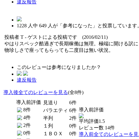
違反報告
1228
人中
649
人が「参考になった」と投票しています
投稿者
T
- ゲストによる投稿です (2016/02/11)
やはりスペック酷過ぎで長期稼働は無理。極端に開ける訳に
物珍しさで座ってもらっても二度目は無い状況。
このレビューは参考になりましたか？
違反報告
導入後全てのレビューを見る
(全8件)
導入前評価
見送り
6件
8件
導入前評価
バラエティ
6件
4件
半列
2件
平均評価1.5
2件
１列
0件
レビュー数 14件
0件
１ＢＯＸ
0件
導入前全てのレビューを見