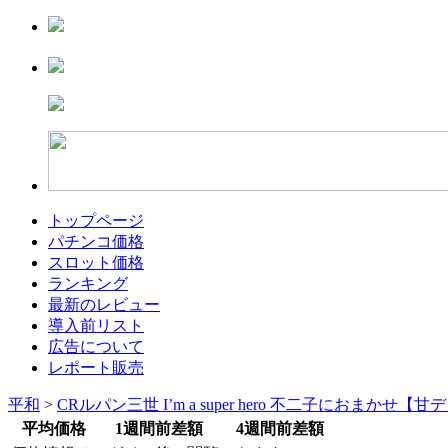
トップページ
パチンコ価格
スロット価格
ランキング
最新のレビュー
導入前リスト
広告について
レポート販売
平和
>
CRルパン三世 I’m a super hero 不二子におまかせ【
平均価格
1週間前差額
4週間前差額