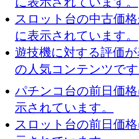
に表示されています。
スロット台の中古価格
に表示されています。
遊技機に対する評価が
の人気コンテンツです
パチンコ台の前日価格
示されています。
スロット台の前日価格