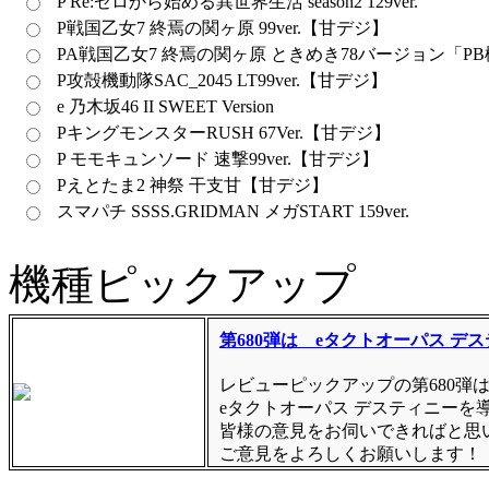
P Re:ゼロから始める異世界生活 season2 129ver.
P戦国乙女7 終焉の関ヶ原 99ver.【甘デジ】
PA戦国乙女7 終焉の関ヶ原 ときめき78バージョン「P
P攻殻機動隊SAC_2045 LT99ver.【甘デジ】
e 乃木坂46 II SWEET Version
PキングモンスターRUSH 67Ver.【甘デジ】
P モモキュンソード 速撃99ver.【甘デジ】
Pえとたま2 神祭 干支甘【甘デジ】
スマパチ SSSS.GRIDMAN メガSTART 159ver.
機種ピックアップ
第680弾は eタクトオーパス デ
レビューピックアップの第680弾
eタクトオーパス デスティニーを
皆様の意見をお伺いできればと思
ご意見をよろしくお願いします！