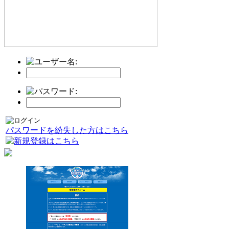
パスワードを紛失した方はこちら