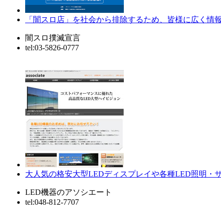
「闇スロ店」を社会から排除するため、皆様に広く情
闇スロ撲滅宣言
tel:03-5826-0777
大人気の格安大型LEDディスプレイや各種LED照明・
LED機器のアソシエート
tel:048-812-7707