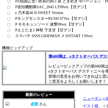
PA戦国乙女7 終焉の関ヶ原 ときめき78バージョン「
P攻殻機動隊SAC_2045 LT99ver.【甘デジ】
e 乃木坂46 II SWEET Version
PキングモンスターRUSH 67Ver.【甘デジ】
P モモキュンソード 速撃99ver.【甘デジ】
Pえとたま2 神祭 干支甘【甘デジ】
スマパチ SSSS.GRIDMAN メガSTART 159ver.
機種ピックアップ
第680弾は eタクトオーパス デ
レビューピックアップの第680弾
eタクトオーパス デスティニーを
皆様の意見をお伺いできればと思
ご意見をよろしくお願いします！
最新のレビュー
ニューギン
e
虚塵
さん
ゲスト様
、Ｉ