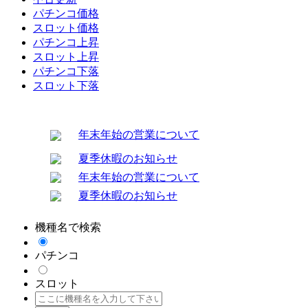
パチンコ価格
スロット価格
パチンコ上昇
スロット上昇
パチンコ下落
スロット下落
機種名で検索
パチンコ
スロット