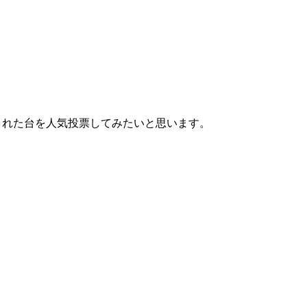
くれた台を人気投票してみたいと思います。