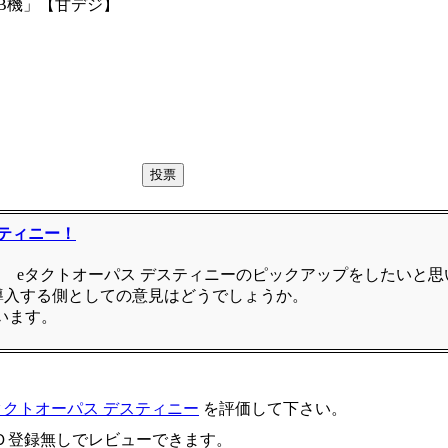
PB機」【甘デジ】
スティニー！
は eタクトオーパス デスティニーのピックアップをしたいと思
導入する側としての意見はどうでしょうか。
います。
タクトオーパス デスティニー
を評価して下さい。
Ｄ登録無しでレビューできます。