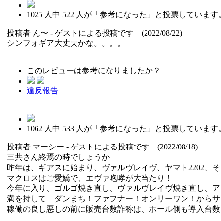
1025
人中
522
人が「参考になった」と投票しています
投稿者
ん〜
- ゲストによる投稿です (2022/08/22)
シンフォギア大丈夫かな。。。。
このレビューは参考になりましたか？
違反報告
1062
人中
533
人が「参考になった」と投票しています
投稿者
マーシー
- ゲストによる投稿です (2022/08/18)
三共さん終焉の時でしょうか
昨年は、ギアスに始まり、ヴァルヴレイヴ、ヤマト2202、
マクロスはご愛嬌で、エヴァ咆哮が大当たり！
今年に入り、ゴルゴ焼き直し、ヴァルヴレイヴ焼き直し、ア
満を持して ダンまち！ファフナー！オンリーワン！からサ
稼働の良し悪しの前に販売台数詐称は、ホール側も導入台数