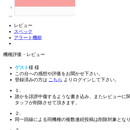
0
-10
レビュー
スペック
アラート機能
機種評価・レビュー
ゲスト
様
様
この台への感想や評価をお聞かせ下さい。
登録済みの方は
こちら
よりログインして下さい。
１.
誰かを誹謗中傷するような書き込み、またレビューに
タッフが削除させて頂きます。
２.
同一回線による同機種の複数連続投稿は削除対象とな