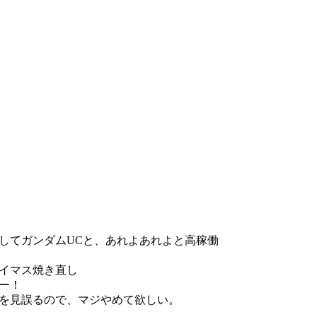
。
。
そしてガンダムUCと、あれよあれよと高稼働
イマス焼き直し
ー！
を見誤るので、マジやめて欲しい。