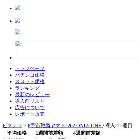
トップページ
パチンコ価格
スロット価格
ランキング
最新のレビュー
導入前リスト
広告について
レポート販売
ビスティ
>
P宇宙戦艦ヤマト2202 ONLY ONE
/ 導入212週目
平均価格
1週間前差額
4週間前差額