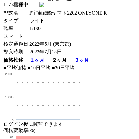
1175機種中
型式名
P宇宙戦艦ヤマト2202 ONLYONE R
タイプ
ライト
確率
1/199
スマート
-
検定通過日
2022年5月 (東京都)
導入時期
2022年7月18日
価格推移
１ヶ月
２ヶ月
３ヶ月
■平均価格
■10日平均
■30日平均
20000
10000
0
ログイン後に閲覧できます
価格変動率(%)
10