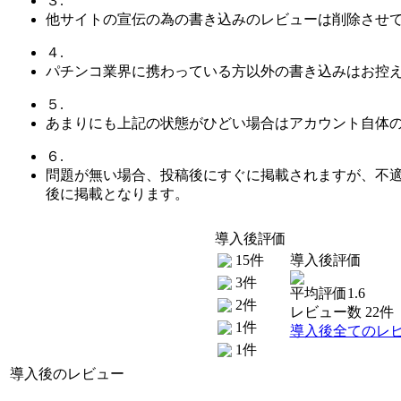
３.
他サイトの宣伝の為の書き込みのレビューは削除させ
４.
パチンコ業界に携わっている方以外の書き込みはお控
５.
あまりにも上記の状態がひどい場合はアカウント自体
６.
問題が無い場合、投稿後にすぐに掲載されますが、不
後に掲載となります。
導入後評価
15件
導入後評価
3件
平均評価1.6
2件
レビュー数 22件
1件
導入後全てのレ
1件
導入後のレビュー