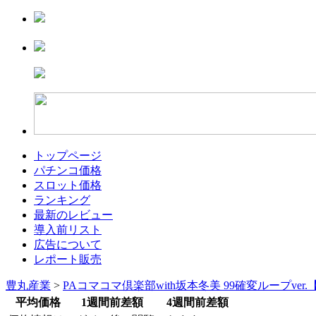
トップページ
パチンコ価格
スロット価格
ランキング
最新のレビュー
導入前リスト
広告について
レポート販売
豊丸産業
>
PAコマコマ倶楽部with坂本冬美 99確変ループver
平均価格
1週間前差額
4週間前差額