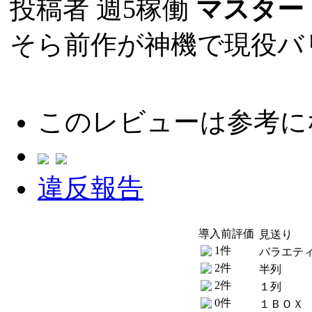
投稿者
週5稼働
マスター
そら前作が神機で現役バ
このレビューは参考に
違反報告
導入前評価
見送り
1件
バラエテ
2件
半列
2件
１列
0件
１ＢＯＸ