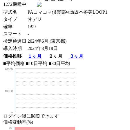
1272機種中
型式名
PAコマコマ倶楽部with坂本冬美LOOP1
タイプ
甘デジ
確率
1/99
スマート
-
検定通過日
2024年6月 (東京都)
導入時期
2024年8月18日
価格推移
１ヶ月
２ヶ月
３ヶ月
■平均価格
■10日平均
■30日平均
20000
10000
0
ログイン後に閲覧できます
価格変動率(%)
10