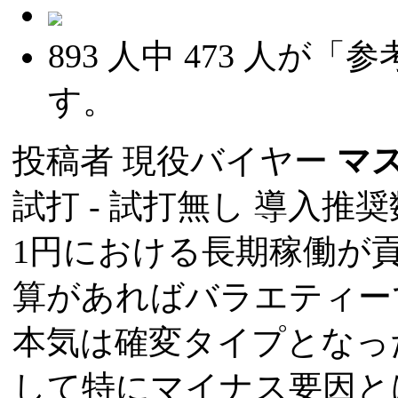
893
人中
473
人が「参
す。
投稿者
現役バイヤー
マ
試打 -
試打無し
導入推奨数
1円における長期稼働が
算があればバラエティー
本気は確変タイプとなっ
して特にマイナス要因と