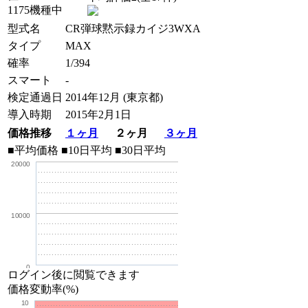
1175機種中
型式名
CR弾球黙示録カイジ3WXA
タイプ
MAX
確率
1/394
スマート
-
検定通過日
2014年12月 (東京都)
導入時期
2015年2月1日
価格推移
１ヶ月
２ヶ月
３ヶ月
■平均価格
■10日平均
■30日平均
20000
10000
0
ログイン後に閲覧できます
価格変動率(%)
10