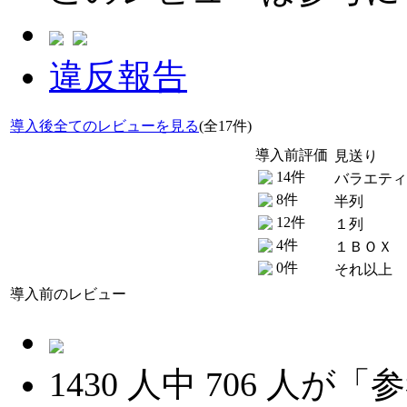
違反報告
導入後全てのレビューを見る
(全17件)
導入前評価
見送り
14件
バラエティ
8件
半列
12件
１列
4件
１ＢＯＸ
0件
それ以上
導入前のレビュー
1430
人中
706
人が「参