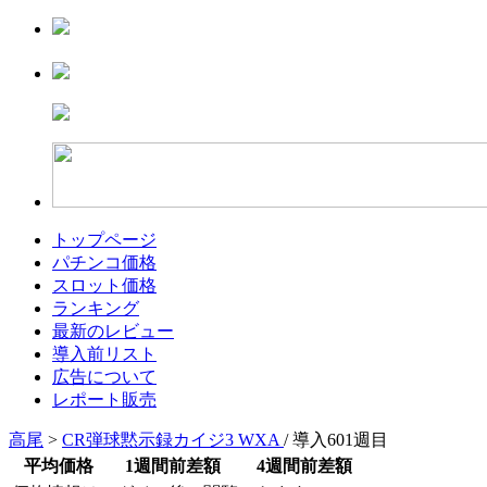
トップページ
パチンコ価格
スロット価格
ランキング
最新のレビュー
導入前リスト
広告について
レポート販売
高尾
>
CR弾球黙示録カイジ3 WXA
/ 導入601週目
平均価格
1週間前差額
4週間前差額