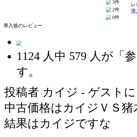
3件
レ
2件
導
0件
導入後のレビュー
1124
人中
579
人が「参
す。
投稿者
カイジ
- ゲストによ
中古価格はカイジＶＳ猪
結果はカイジですな